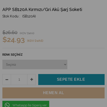
APP SB120A Kırmızı/Gri Akü Şarj Soketi
(SB120A)
$26.60
(KDV Dahil)
$24.93
(KDV Dahil)
RENK SEÇINIZ
Whatsapp İle Sipariş ver