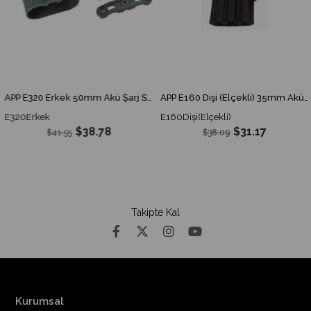
APP E320 Erkek 50mm Akü Şarj Soketi
APP E160 Dişi (Elçekli) 35mm Akü Şarj Soketi
E320Erkek
E160Dişi(Elçekli)
$38.78
$31.17
$41.55
$38.09
Takipte Kal
Kurumsal