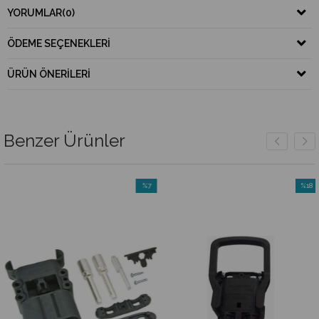
YORUMLAR
(0)
ÖDEME SEÇENEKLERI
ÜRÜN ÖNERILERI
Benzer Ürünler
%7
%18
m
İndirim
İndiri
rim
%7İndirim
%18İnd