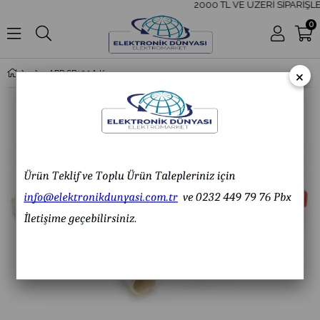
2000 TL VE ÜZERİ SİPARİŞLE
0
×
APP SB120A Kırmızı/Gri Akü Şarj Soketi