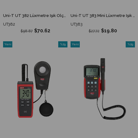
Uni-T UT 382 Lüxmetre Işık Ölçer UT382
Uni-T UT 383 Mini Lüxmetre Işık Ölçer UT383
UT382
UT383
$70.62
$19.80
$98.87
$27.72
Yeni
%29
Yeni
%29
Ürün
İndirim
Ürün
İndirim
%29İndirim
%29İndi