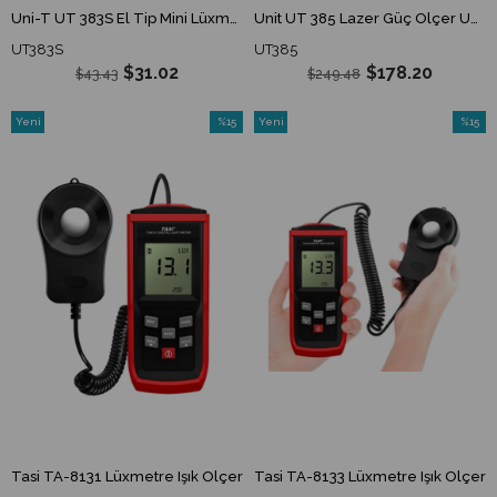
Uni-T UT 383S El Tip Mini Lüxmetre Işık Ölçer UT383S
Unit UT 385 Lazer Güç Ölçer UT385
UT383S
UT385
$31.02
$178.20
$43.43
$249.48
Yeni
%15
Yeni
%15
Ürün
İndirim
Ürün
İndirim
%15İndirim
%15İndi
Tasi TA-8131 Lüxmetre Işık Ölçer
Tasi TA-8133 Lüxmetre Işık Ölçer