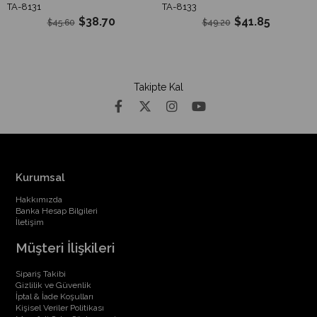
TA-8131
TA-8133
$38.70
$41.85
$45.60
$49.20
Takipte Kal
Kurumsal
Hakkımızda
Banka Hesap Bilgileri
İletişim
Müşteri İlişkileri
Sipariş Takibi
Gizlilik ve Güvenlik
İptal & İade Koşulları
Kişisel Veriler Politikası