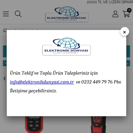
2000 TL VE ÜZERİ SİPARİ
0
×
Lüxmetreler
Sıralama
Filtreleme
Yeni
%29
Yeni
%15
Ürün
İndirim
Ürün
İndirim
%29İndirim
%15İndi