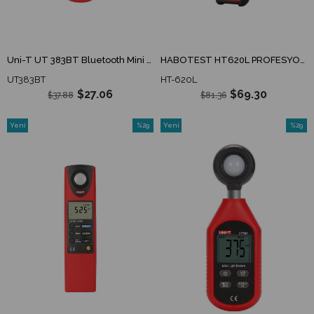
Uni-T UT 383BT Bluetooth Mini Lüxmetre Işık Ölçer UT383BT
HABOTEST HT620L PROFESYONEL DİJİTAL LED IŞIK ÖLÇER
UT383BT
HT-620L
$27.06
$69.30
$37.88
$81.36
Yeni
%29
Yeni
%29
Ürün
İndirim
Ürün
İndirim
%29İndirim
%29İndi