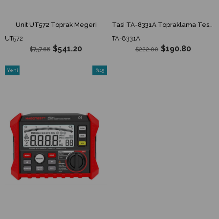
Unit UT572 Toprak Megeri
Tasi TA-8331A Topraklama Test Cihazı (Toprak Megeri)
UT572
TA-8331A
$541.20
$190.80
$757.68
$222.00
Yeni
%15
Ürün
İndirim
%15İndirim