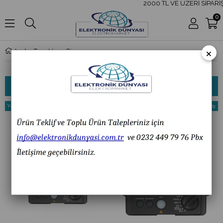
2000 TL VE ÜZERİ SİPARİŞ
0
×
Topraklama Direnci Test Cihazları
Sıralama
Filtreleme
Yeni
%29
Yeni
%29
Ürün
İndirim
Ürün
İndirim
%29İndirim
%29İndi