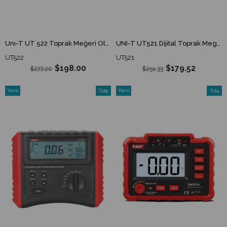
Unı-T UT 522 Toprak Meğeri Ölçü Aleti UT522 UT-522
UNI-T UT521 Dijital Toprak Megeri, Test Cihazı
UT522
UT521
$198.00
$179.52
$277.20
$251.33
Yeni
%29
Yeni
%14
Ürün
İndirim
Ürün
İndirim
%29İndirim
%14İndi