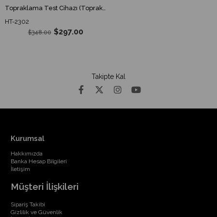
Topraklama Test Cihazı (Toprak Megeri)
HT-2302
$297.00
$348.00
Takipte Kal
Kurumsal
Hakkımızda
Banka Hesap Bilgileri
İletişim
Müşteri İlişkileri
Sipariş Takibi
Gizlilik ve Güvenlik