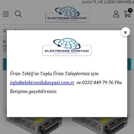
2000 TL VE ÜZERİ SİPARİŞLE
0
×
Trafolar
Enerji iletiminde ve dağıtımında kullanılan trafolar, elektrik enerjisinin
niceliklerini dönüştürmeye yarar. Yani elektriksel bir devre elemanıdır.
Türkçe anlamı dönüştürücüdür.
Sıralama
Filtreleme