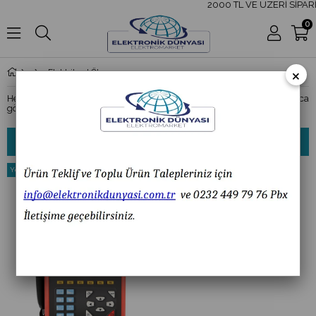
2000 TL VE ÜZERİ SİPAR
0
×
Elektriksel Ölçüm Cihazları
Her alanda olduğu gibi elektrikte de ölçümler büyük önem taşır. İhtiyaca
göre birçok çeşidi vardır.
Sıralama
Filtreleme
Yeni
%29
Ürün
İndirim
Ücretsiz Kargo
%29İndirim