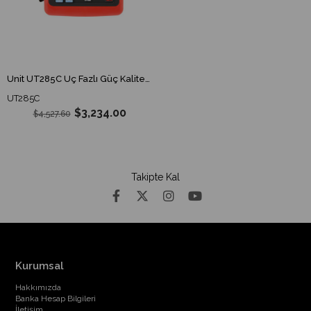
Unit UT285C Üç Fazlı Güç Kalitesi Analizörü
UT285C
$3,234.00
$4,527.60
Takipte Kal
Kurumsal
Hakkımızda
Banka Hesap Bilgileri
İletişim