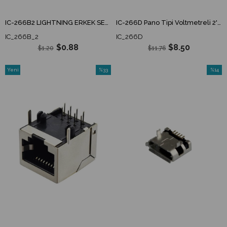
IC-266B2 LIGHTNING ERKEK SEYYAR KAPAKLI
IC-266D Pano Tipi Voltmetreli 2'li USB Giriş 5V 1A ve 5V 2,1A Çıkış Kulaksız 30mm
IC_266B_2
IC_266D
$0.88
$8.50
$1.20
$11.76
Yeni
%33
%14
Ürün
İndirim
İndirim
%33İndirim
%14İndi