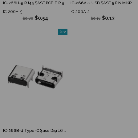
IC-266H-5 RJ45 ŞASE PCB TİP 90'
IC-266A-2 USB ŞASE 5 PİN MİKRO 2 ŞASELİ
IC-266H-5
IC-266A-2
$0.54
$0.13
$0.80
$0.16
%50
İndirim
%50İndirim
IC-266B-4 Type-C Şase Dişi 16 Pin