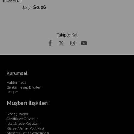
IC-266B-4
$0.26
$0.52
Takipte Kal
Kurumsal
Hakkımızda
Banka Hesap Bilgileri
İletişim
Müşteri İlişkileri
Sipariş Takibi
Gizlilik ve Güvenlik
İptal & İade Koşulları
Kişisel Veriler Politikası
Mesafeli Satış Sözleşmesi