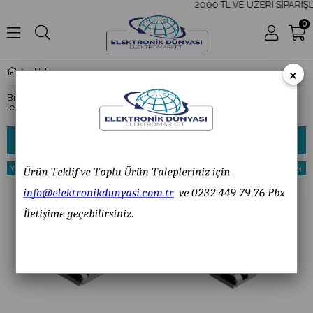
2000 TL VE ÜZERİ SİPARİŞLE
0
×
Usb
Bir çeşit konnektör olan usb'ler lehimlenebilir pinlere sahiptir. Kolayca
lehimlenmesini sağlar.
Sıralama
Filtreleme
Yeni
%17
Yeni
%24
Ürün
İndirim
Ürün
İndirim
%17İndirim
%24İndi