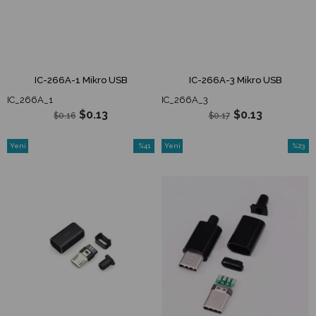
IC-266A-1 Mikro USB
IC-266A-3 Mikro USB
IC_266A_1
IC_266A_3
$0.13
$0.13
$0.16
$0.17
Yeni
%41
Yeni
%23
Ürün
İndirim
Ürün
İndirim
%41İndirim
%23İndi