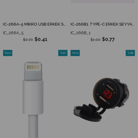
IC-266A-5 MİKRO USB ERKEK SEYYAR KAPAKLI
IC-266B1 TYPE-C ERKEK SEYYAR KAPAKLI
IC_266A_5
IC_266B_1
$0.41
$0.77
$0.70
$1.00
Yeni
%27
Yeni
%28
Ürün
İndirim
Ürün
İndirim
%27İndirim
%28İndi