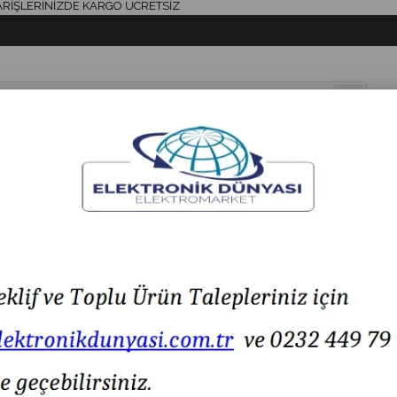
ERİNİZDE KARGO ÜCRETSİZ
& AKSESUAR
HAVYA & LEHİM
SİGORTA & AKSESUAR
LED IŞIK
 SKD-82/16E SKD 82/16E
Semikron SKD82/16E Köprü Trifaze Diyot SKD-82/1