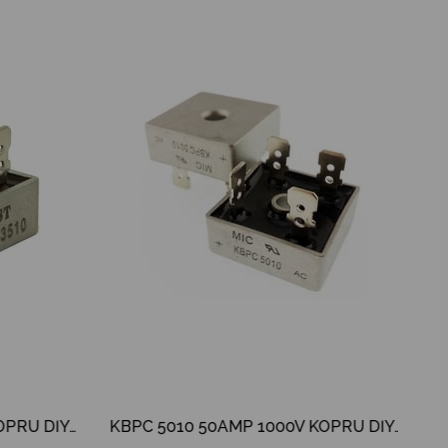
KBPC 3510 35AMP 1000V KÖPRÜ DİYOT
KBPC 5010 50AMP 1000V KÖPRÜ DİYOT KBPC-5010 KBPC5010