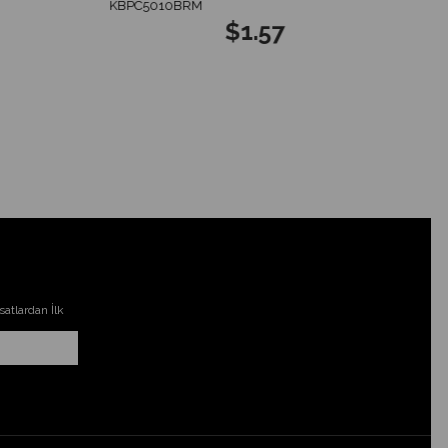
KBPC5010BRM
$1.57
atlardan İlk