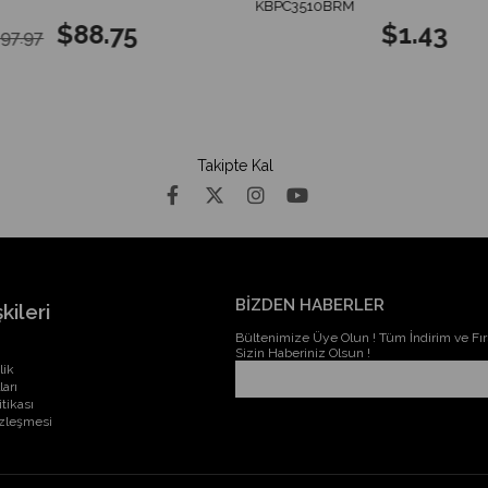
KBPC3510BRM
$88.75
$1.43
97.97
Takipte Kal
BİZDEN HABERLER
kileri
Bültenimize Üye Olun ! Tüm İndirim ve Fırs
Sizin Haberiniz Olsun !
lik
ları
itikası
özleşmesi