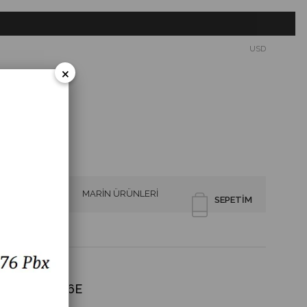
USD
×
SİRENLER
MARİN ÜRÜNLERİ
SEPETIM
6E SKD 82/16E