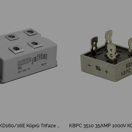
İndirim
%9İndirim
Semikron SKD160/16E Köprü Trifaze Diyot SKD-160/16E SKD 160/16E