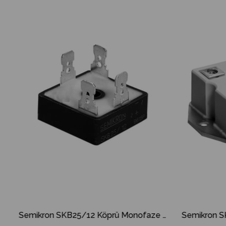
m
İndirim
dirim
%28İndirim
Semikron SKB25/12 Köprü Monofaze Diyot SKB-25/12 SKB 25/12