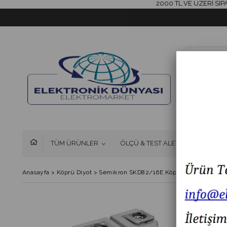
2000 TL VE ÜZERİ SİPARİŞL
TÜM ÜRÜNLER
ÖLÇÜ & TEST ALETLERİ
FAN 
Anasayfa
>
Köprü Diyot
>
Semikron SKD82/16E Köprü Trifaze Diyot