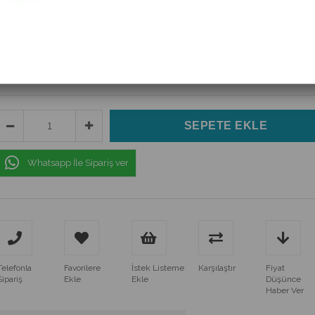
(SKD82/16E)
$69.16
(KDV Dahil)
$58.09
(KDV Dahil)
Whatsapp İle Sipariş ver
Telefonla
Favorilere
İstek Listeme
Karşılaştır
Fiyat
Sipariş
Ekle
Ekle
Düşünce
Haber Ver