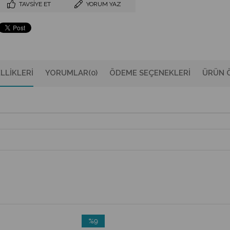
TAVSIYE ET
YORUM YAZ
LLIKLERI
YORUMLAR
(0)
ÖDEME SEÇENEKLERI
ÜRÜN Ö
%9