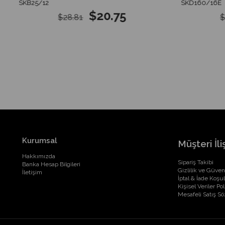
SKB25/12
SKD160/16E
$20.75
$28.81
$
Kurumsal
Müşteri İliş
Hakkımızda
Sipariş Takibi
Banka Hesap Bilgileri
Gizlilik ve Güven
İletişim
İptal & İade Koşul
Kişisel Veriler Pol
Mesafeli Satış S