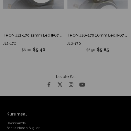
TRON J12-170 12mm Led IP67 6-24V DC Metal Sinyal Lambası J12 170 J12170
TRON J16-170 16mm Led IP67 6-24V AC/DC Metal Sinyal Lambası J16 170 J16170
J12-170
J16-170
$5.40
$5.85
$6.00
$6.50
Takipte Kal
Kurumsal
Hakkımızda
Banka Hesap Bilgileri