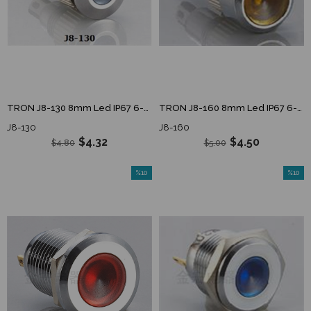
TRON J8-130 8mm Led IP67 6-24V DC Metal Sinyal Lambası J8 130 J8130
TRON J8-160 8mm Led IP67 6-24V DC ÇIKIK KAFA Metal Sinyal Lambası J8 160 J8160
J8-130
J8-160
$4.32
$4.50
$4.80
$5.00
%10
%10
İndirim
İndirim
%10İndirim
%10İndi