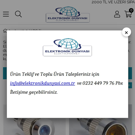
2000 TL VE ÜZERİ SİPA
0
×
12-24V DC Sinyal Lambası
Sinyal lambası, kullanıcıya görsel olarak ikaz vermek için tasarlanmıştır.
Elektrik devresinde enerji olup olmadığını gösterir ya da bir arıza
durumunda üzerindeki led yanarak kullanıcıya uyarı verir. Sarı, kırmızı,
mavi gibi farklı renklerde sinyal lambaları bulunur. Kurulumu ve
kullanımı kolaydır.
Sıralama
Filtreleme
%10
%10
İndirim
İndirim
%10İndirim
%10İndi