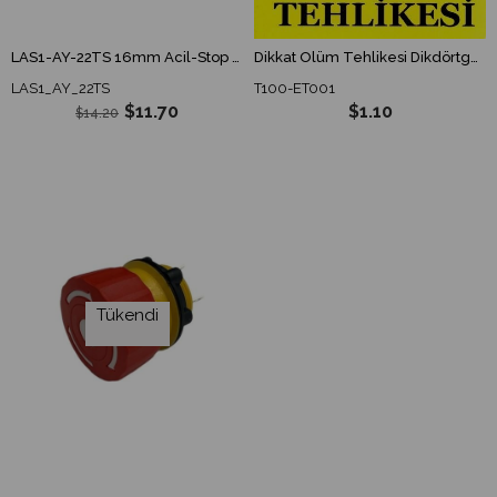
LAS1-AY-22TS 16mm Acil-Stop Buton Bas-Çevir 2NO/2NC
Dikkat Ölüm Tehlikesi Dikdörtgen Etiket 100x150 mm
LAS1_AY_22TS
T100-ET001
$11.70
$1.10
$14.20
Tükendi