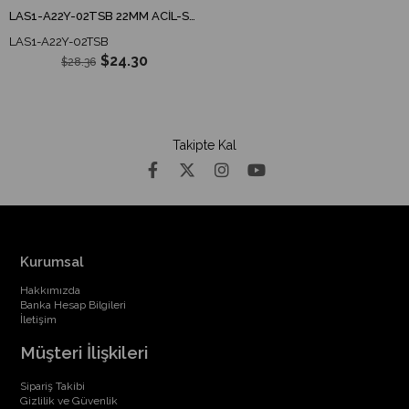
LAS1-A22Y-02TSB 22MM ACİL-STOP BAS-ÇEVİR
LAS1-A22Y-02TSB
$24.30
$28.36
Takipte Kal
Kurumsal
Hakkımızda
Banka Hesap Bilgileri
İletişim
Müşteri İlişkileri
Sipariş Takibi
Gizlilik ve Güvenlik