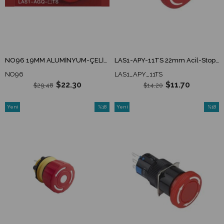
NO96 19MM ALÜMİNYUM-ÇELİK ACİL-STOP IP65
LAS1-APY-11TS 22mm Acil-Stop Buton Bas-Çevir 1NO/1NC
NO96
LAS1_APY_11TS
$22.30
$11.70
$29.48
$14.20
Yeni
%18
Yeni
%18
Ürün
İndirim
Ürün
İndirim
%18İndirim
%18İndi