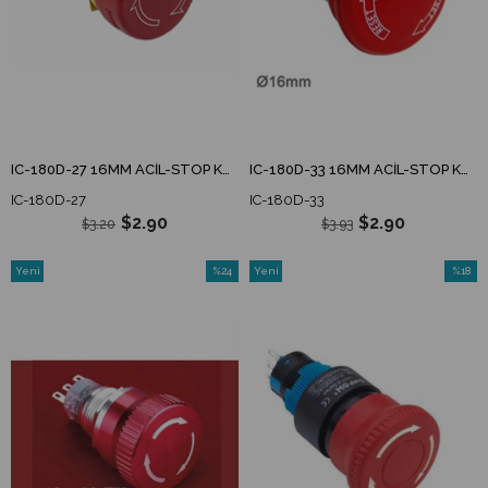
IC-180D-27 16MM ACİL-STOP KAFA 27MM
IC-180D-33 16MM ACİL-STOP KAFA 33MM
IC-180D-27
IC-180D-33
$2.90
$2.90
$3.20
$3.93
Yeni
%24
Yeni
%18
Ürün
İndirim
Ürün
İndirim
%24İndirim
%18İndi