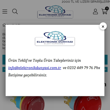
2000 TL VE ÜZERİ SİPARİŞLERİNİ
0
×
Acil Stop
Bir sistemde mekanik veya elektriksel devrenin çalışmasının
durdurulması için kullanılan acil stop, kontrol devresine seri olarak
bağlanır. Butona basıldığında sistem durur. Acil stop, sistemde oluşan
tüm potansiyel tehlikelerden operatörü ve makineyi ciddi anlamda
korur.
Sıralama
Filtreleme
Yeni
%9
Yeni
%26
Ürün
İndirim
Ürün
İndirim
%9İndirim
%26İndi