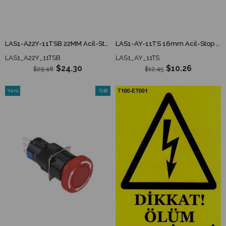
LAS1-A22Y-11TSB 22MM Acil-Stop Bas-Çevir
LAS1-AY-11TS 16mm Acil-Stop Buton Bas-Çevir 1NO/1NC
LAS1_A22Y_11TSB
LAS1_AY_11TS
$24.30
$10.26
$29.48
$12.45
Yeni
%18
Ürün
İndirim
%18İndirim