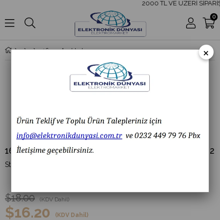
2000 TL VE ÜZERİ SİPARİ
0
×
16mm Anahtarlı Yuvarlak Kalıcı Mandal Buton 1-0-2
16mm Anahtarlı Yuvarlak Kalıcı Mandal Buton 1-0-2
(F16_7123)
$18.00
(KDV Dahil)
$16.20
(KDV Dahil)