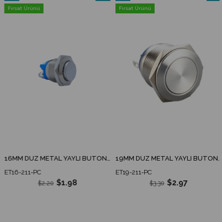
m
Ürün
İndirim
Ürün
İndiri
Fırsat Ürünü
Fırsat Ürünü
irim
%10İndirim
%10İnd
16MM DÜZ METAL YAYLI BUTON 1NO IP67
19MM DÜZ METAL YAYLI BUTON 1NO IP67
ET16-211-PC
ET19-211-PC
$1.98
$2.97
$2.20
$3.30