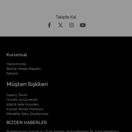
Takipte Kal
Kurumsal
Hakkımızda
Banka Hesap Bilgileri
İletişim
Müşteri İlişkileri
Sipariş Takibi
Gizlilik ve Güvenlik
İptal & İade Koşulları
Kişisel Veriler Politikası
Mesafeli Satış Sözleşmesi
BİZDEN HABERLER
Bültenimize Üye Olun ! Tüm İndirim ve Fırsatlardan İlk Sizin Haberiniz