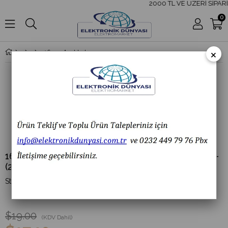
2000 TL VE ÜZERİ SİPARİ
0
×
16mm Anahtarlı Yuvarlak Yaylı Mandal Buton (1)-0-(2)
16mm Anahtarlı Yuvarlak Yaylı Mandal Buton (1)-0-
(2)
(F16_7121)
$19.00
(KDV Dahil)