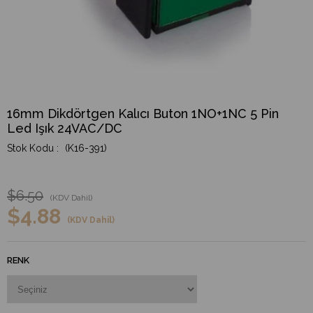
16mm Dikdörtgen Kalıcı Buton 1NO+1NC 5 Pin
Led Işık 24VAC/DC
(K16-391)
$6.50
(KDV Dahil)
$4.88
(KDV Dahil)
RENK