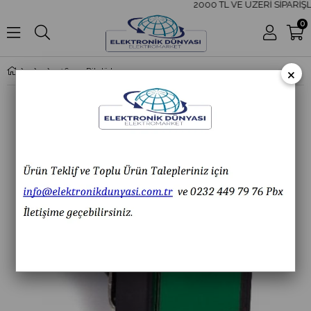
2000 TL VE ÜZERİ SİPARİŞL
0
×
16mm Dikdörtgen Kalıcı Buton 1NO+1NC 5 Pin Led Işık 24VAC/DC