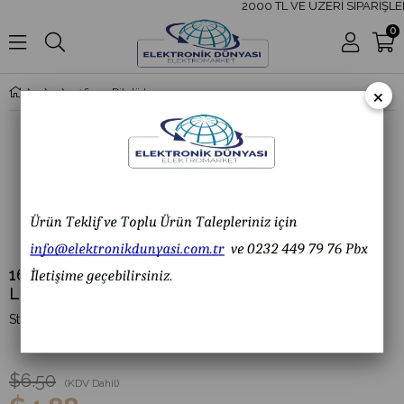
2000 TL VE ÜZERİ SİPARİŞLE
0
×
16mm Dikdörtgen Kalıcı Buton 1NO+1NC 5 Pin Led Işık 24VAC/DC
16mm Dikdörtgen Kalıcı Buton 1NO+1NC 5 Pin
Led Işık 24VAC/DC
(K16-391)
$6.50
(KDV Dahil)