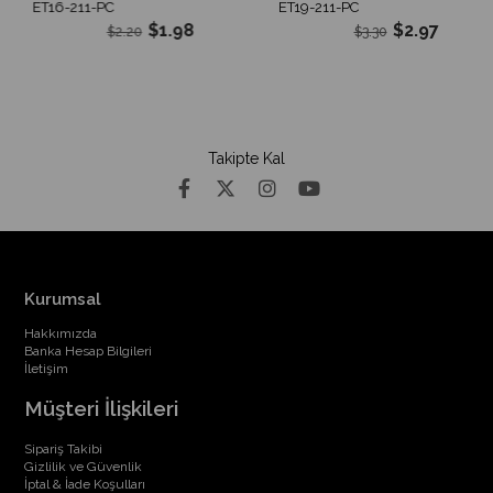
ET16-211-PC
ET19-211-PC
$1.98
$2.97
$2.20
$3.30
Takipte Kal
Kurumsal
Hakkımızda
Banka Hesap Bilgileri
İletişim
Müşteri İlişkileri
Sipariş Takibi
Gizlilik ve Güvenlik
İptal & İade Koşulları