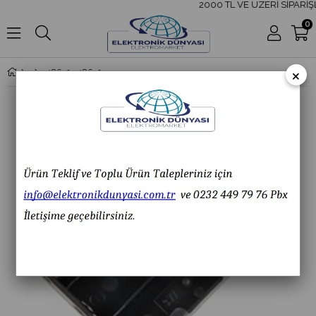
2000 TL VE ÜZERİ SİPARİŞ
0
×
18650-318650 PİL YUVASI ÜÇLÜ