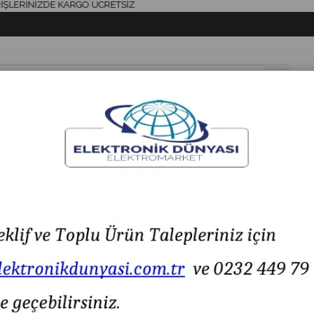
RİNİZDE KARGO ÜCRETSİZ
& AKSESUAR
HAVYA & LEHİM
SİGORTA & AKSESUAR
LED IŞIK
3 METRE HDMI TO HDMI KABLO