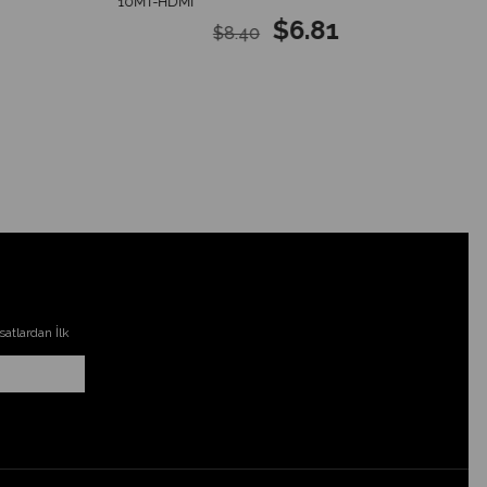
10MT-HDMI
$6.81
$8.40
atlardan İlk