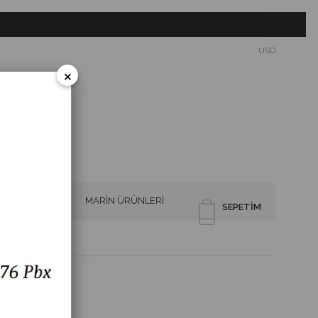
USD
×
SİRENLER
MARİN ÜRÜNLERİ
SEPETIM