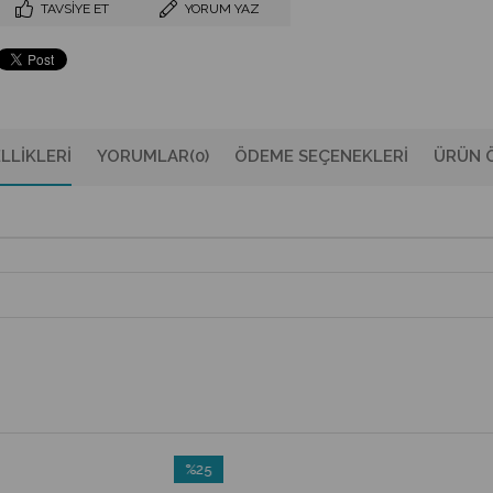
TAVSIYE ET
YORUM YAZ
LLIKLERI
YORUMLAR
(0)
ÖDEME SEÇENEKLERI
ÜRÜN Ö
%25