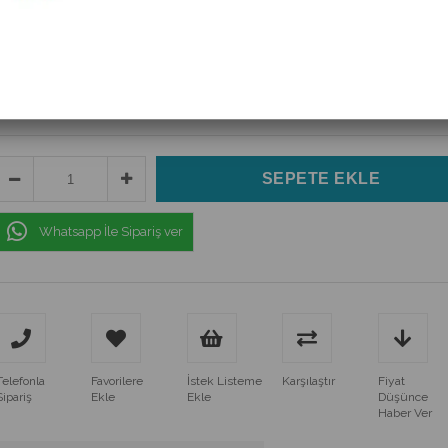
(3MT-HDMI)
$3.57
(KDV Dahil)
$2.77
(KDV Dahil)
Whatsapp İle Sipariş ver
Telefonla
Favorilere
İstek Listeme
Karşılaştır
Fiyat
Sipariş
Ekle
Ekle
Düşünce
Haber Ver