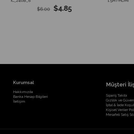
IC_246B_8
1.5MT-HDMI
$4.85
$6.00
Kurumsal
Müşteri İliş
Hakkımızda
Sipariş Takibi
Banka Hesap Bilgileri
Gizlilik ve Güven
İletişim
İptal & İade Koşul
Kişisel Veriler Pol
Mesafeli Satış S