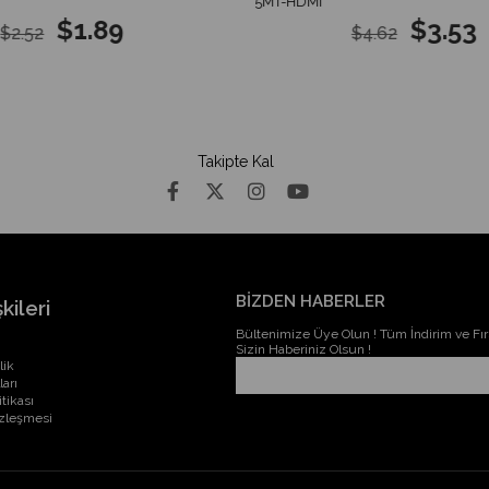
5MT-HDMI
$1.89
$3.53
$2.52
$4.62
Takipte Kal
BİZDEN HABERLER
kileri
Bültenimize Üye Olun ! Tüm İndirim ve Fırs
Sizin Haberiniz Olsun !
lik
ları
itikası
özleşmesi