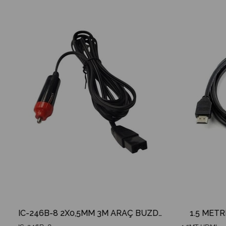
m
Ürün
İndirim
irim
%19İndirim
IC-246B-8 2X0,5MM 3M ARAÇ BUZDOLABI KABLOSU
1.5 METR