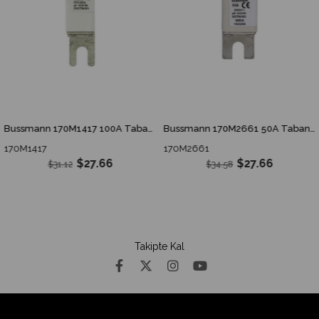
Bussmann 170M1417 100A Tabana Montaj Hızlı Sigorta
Bussmann 170M2661 50A Tabana Montaj NH00 Sigorta
170M1417
170M2661
$27.66
$27.66
$31.12
$34.58
Takipte Kal