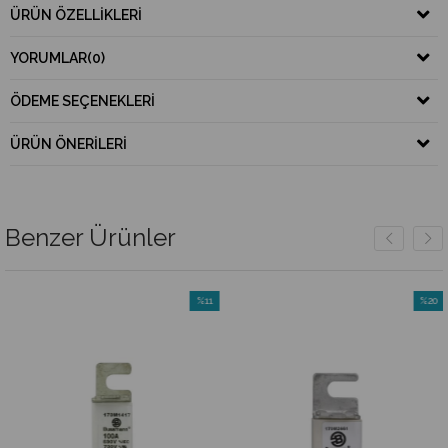
ÜRÜN ÖZELLIKLERI
YORUMLAR
(0)
ÖDEME SEÇENEKLERI
ÜRÜN ÖNERILERI
Benzer Ürünler
%11
%20
İndirim
İndirim
rim
%11İndirim
%20İndi