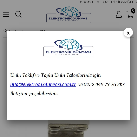
2000 TL VE ÜZERİ SİPARİŞLER
0
×
Bussmann 170M2670 350A Tabana Montaj NH00 Sigorta