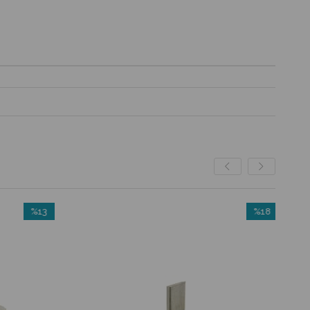
%13
%18
İndirim
İndirim
%13İndirim
%18İndirim