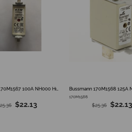
Bussmann 170M1567 100A NH000 Hızlı Bıçaklı Sigorta
170M1568
$22.13
$22.13
25.36
$25.36