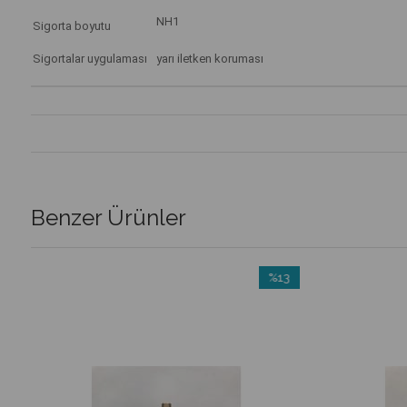
NH1
Sigorta boyutu
Sigortalar uygulaması
yarı iletken koruması
Benzer Ürünler
%13
m
İndirim
irim
%13İndirim