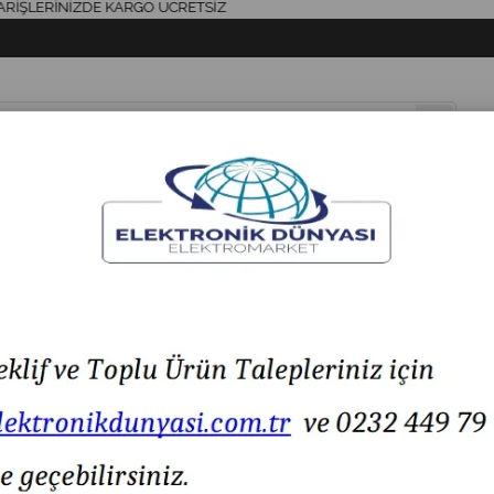
ERİNİZDE KARGO ÜCRETSİZ
& AKSESUAR
HAVYA & LEHİM
SİGORTA & AKSESUAR
LED IŞIK
Bıçaklı Sigorta
Bussmann 170M3816D 250A NH1 Hızlı Bıçaklı Sigorta