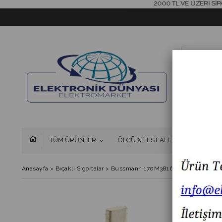
2000 TL VE ÜZERİ SİPARİŞL
TÜM ÜRÜNLER
ÖLÇÜ & TEST ALETLERİ
FAN 
Anasayfa
>
Bıçaklı Sigortalar
>
Bussmann 170M3816D 250A NH1 Hızlı 