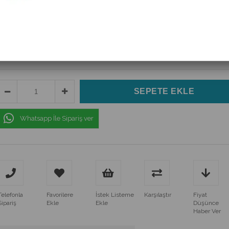
(170M3816D)
$50.71
(KDV Dahil)
$46.10
(KDV Dahil)
Whatsapp İle Sipariş ver
Telefonla
Favorilere
İstek Listeme
Karşılaştır
Fiyat
Sipariş
Ekle
Ekle
Düşünce
Haber Ver