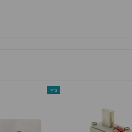
%13
İndirim
%13İndirim