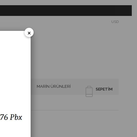
USD
×
SİRENLER
MARİN ÜRÜNLERİ
SEPETIM