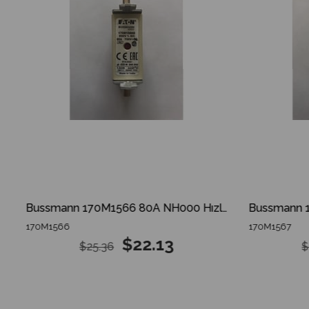
klı Sigorta
Bussmann 170M1566 80A NH000 Hızlı Bıçaklı Sigorta
170M1566
170M1567
$22.13
$25.36
$