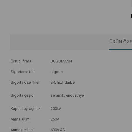
ÜRÜN ÖZE
Üretici firma
BUSSMANN
Sigortanın türü
sigorta
Sigorta özellikleri
aR, hızlı darbe
Sigorta çeşidi
seramik, endüstriyel
Kapasiteyi aşmak
200kA
Anma akımı
250A
Anma gerilimi
690V AC