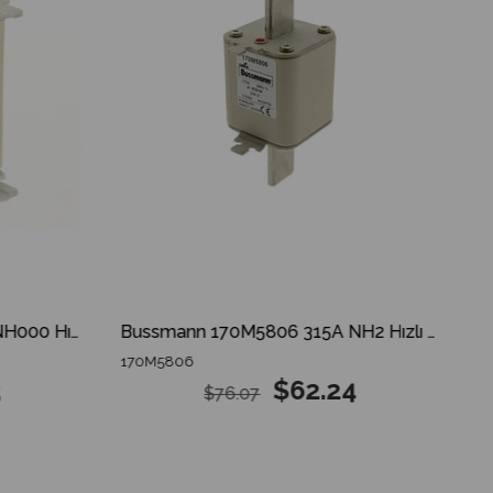
Bussmann 170M1568 125A NH000 Hızlı Bıçaklı Sigorta
Bussmann 170M5806 315A NH2 Hızlı Bıçaklı Sigorta
170M5806
$62.24
$76.07