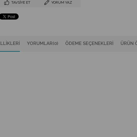
TAVSIYE ET
YORUM YAZ
LLIKLERI
YORUMLAR
(0)
ÖDEME SEÇENEKLERI
ÜRÜN Ö