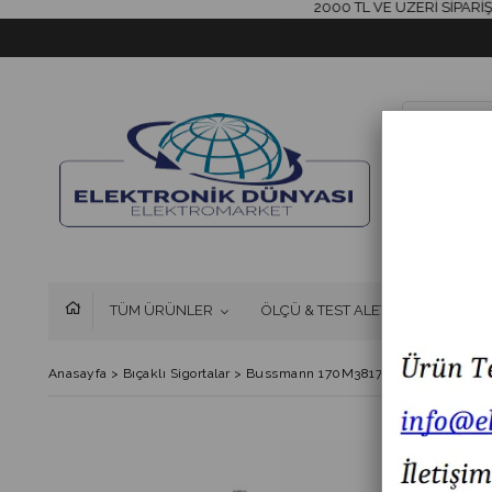
2000 TL VE ÜZERİ SİPARİŞLERİ
TÜM ÜRÜNLER
ÖLÇÜ & TEST ALETLERİ
FAN 
Anasayfa
>
Bıçaklı Sigortalar
>
Bussmann 170M3817D 315A NH1 Hızlı B