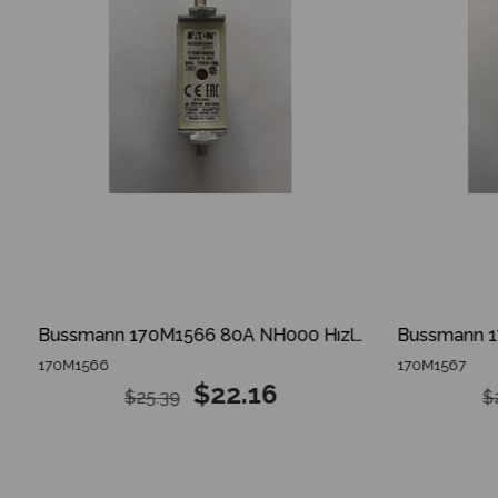
klı Sigorta
Bussmann 170M1566 80A NH000 Hızlı Bıçaklı Sigorta
170M1566
170M1567
$22.16
$25.39
$