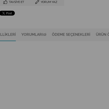
TAVSIYE ET
YORUM YAZ
LLIKLERI
YORUMLAR
(0)
ÖDEME SEÇENEKLERI
ÜRÜN Ö