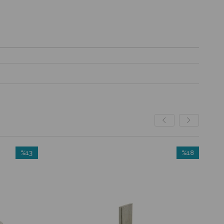
%13
%18
İndirim
İndirim
%13İndirim
%18İndirim