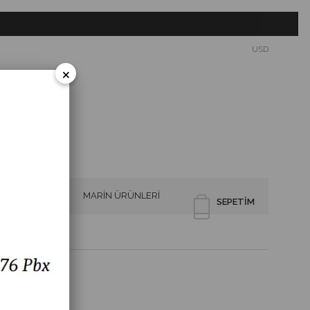
USD
×
SİRENLER
MARİN ÜRÜNLERİ
SEPETIM