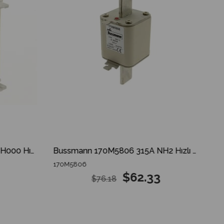
Bussmann 170M1568 125A NH000 Hızlı Bıçaklı Sigorta
Bussmann 170M5806 315A NH2 Hızlı Bıçaklı Sigorta
170M5806
$62.33
$76.18