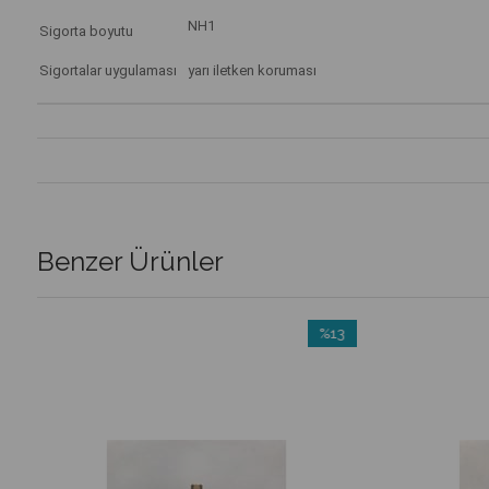
NH1
Sigorta boyutu
Sigortalar uygulaması
yarı iletken koruması
Benzer Ürünler
%13
m
İndirim
irim
%13İndirim