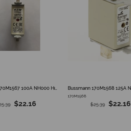
Bussmann 170M1567 100A NH000 Hızlı Bıçaklı Sigorta
170M1568
$22.16
$22.16
25.39
$25.39