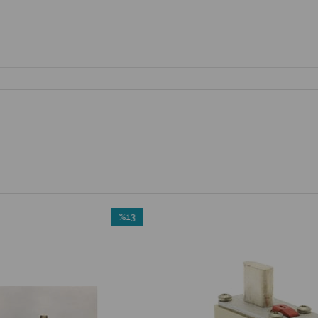
%13
İndirim
%13İndirim