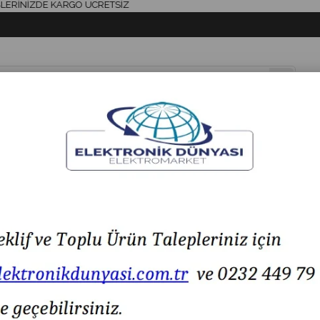
NİZDE KARGO ÜCRETSİZ
& AKSESUAR
HAVYA & LEHİM
SİGORTA & AKSESUAR
LED IŞIK
ıçaklı Sigorta
Bussmann 170M3817D 315A NH1 Hızlı Bıçaklı Sigorta