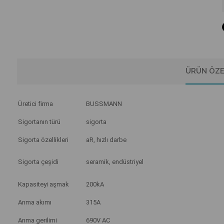
ÜRÜN ÖZE
Üretici firma
BUSSMANN
Sigortanın türü
sigorta
Sigorta özellikleri
aR, hızlı darbe
Sigorta çeşidi
seramik, endüstriyel
Kapasiteyi aşmak
200kA
Anma akımı
315A
Anma gerilimi
690V AC