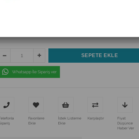
(170M3817D)
$50.79
(KDV Dahil)
$46.17
(KDV Dahil)
Whatsapp İle Sipariş ver
Telefonla
Favorilere
İstek Listeme
Karşılaştır
Fiyat
Sipariş
Ekle
Ekle
Düşünce
Haber Ver