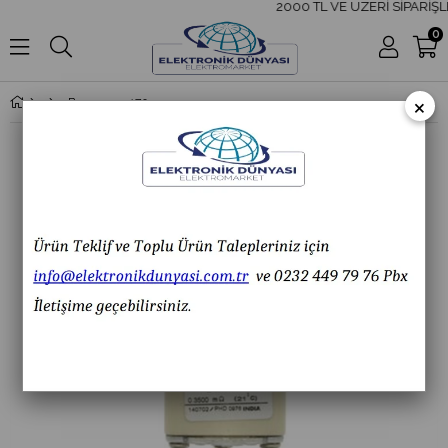
2000 TL VE ÜZERİ SİPARİŞLE
0
×
Bussmann 170M3819D 400A NH1 Hızlı Bıçaklı Sigorta