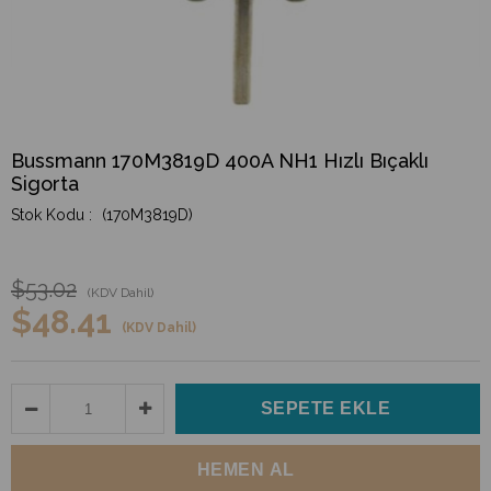
Bussmann 170M3819D 400A NH1 Hızlı Bıçaklı
Sigorta
(170M3819D)
$53.02
(KDV Dahil)
$48.41
(KDV Dahil)