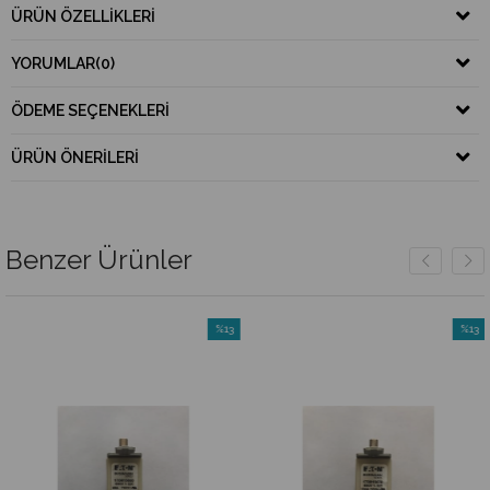
ÜRÜN ÖZELLIKLERI
YORUMLAR
(0)
ÖDEME SEÇENEKLERI
ÜRÜN ÖNERILERI
Benzer Ürünler
%13
%13
İndirim
İndirim
rim
%13İndirim
%13İndi