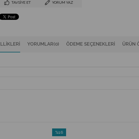
TAVSIYE ET
YORUM YAZ
LLIKLERI
YORUMLAR
(0)
ÖDEME SEÇENEKLERI
ÜRÜN Ö
%16