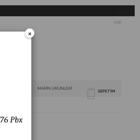
USD
×
SİRENLER
MARİN ÜRÜNLERİ
SEPETIM