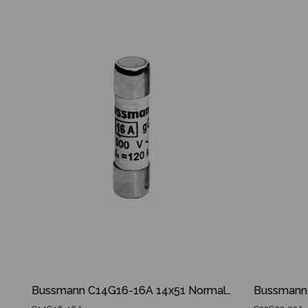
m
İndirim
irim
%21İndirim
l Sigorta
Bussmann C14G16-16A 14x51 Normal Sigorta