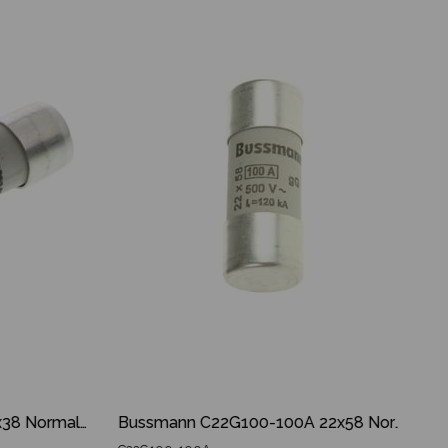
İndirim
İndirim
%22İndirim
%16İndirim
Bussmann C10G10-10A 10x38 Normal Sigorta
Bussmann C22G100-100A 22x58 Normal Sigorta