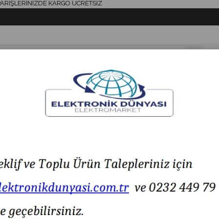
LERİNİZDE KARGO ÜCRETSİZ
& AKSESUAR
HAVYA & LEHİM
SİGORTA & AKSESUAR
LED IŞIK
 Normal Sigorta
Bussmann C10G32-32A 10x38 Normal Sigorta