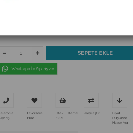
(C10G32-32A)
$2.31
(KDV Dahil)
$1.80
(KDV Dahil)
Whatsapp İle Sipariş ver
Telefonla
Favorilere
İstek Listeme
Karşılaştır
Fiyat
Sipariş
Ekle
Ekle
Düşünce
Haber Ver