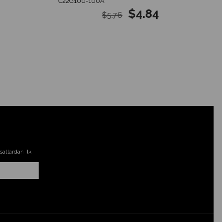
C22G100-100A
$4.84
$5.76
atlardan İlk