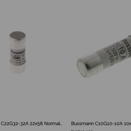
İndirim
%16İndirim
Bussmann C22G32-32A 22x58 Normal Sigorta