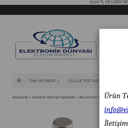
2000 TL VE ÜZERİ SİPARİŞ
TÜM ÜRÜNLER
ÖLÇÜ & TEST ALETLERİ
FAN 
Anasayfa
>
Seramik Normal Sigortalar
>
Bussmann C10G32-32A 10x38