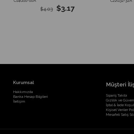
C14G16-16A
C22G32-32A
$3.17
$4.03
Kurumsal
Müşteri İliş
Hakkımızda
Sipariş Takibi
Banka Hesap Bilgileri
Gizlilik ve Güven
İletişim
İptal & İade Koşul
Kişisel Veriler Pol
Mesafeli Satış S