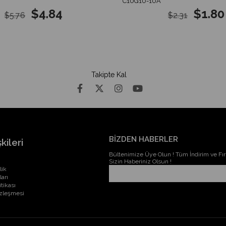
C10G10-10A
$4.84
$1.80
$5.76
$2.31
Takipte Kal
BİZDEN HABERLER
kileri
Bültenimize Üye Olun ! Tüm İndirim ve Fırs
Sizin Haberiniz Olsun !
lik
ları
itikası
özleşmesi