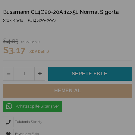
Bussmann C14G20-20A 14x51 Normal Sigorta
(C14G20-20A)
$4.03
(KDV Dahil)
$3.17
(KDV Dahil)
Whatsapp İle Sipariş ver
Telefonla Sipariş
Favorilere Ekle