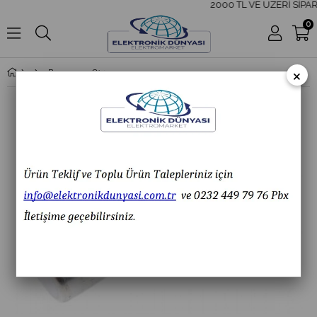
2000 TL VE ÜZERİ SİPAR
0
×
Bussmann C14G20-20A 14x51 Normal Sigorta