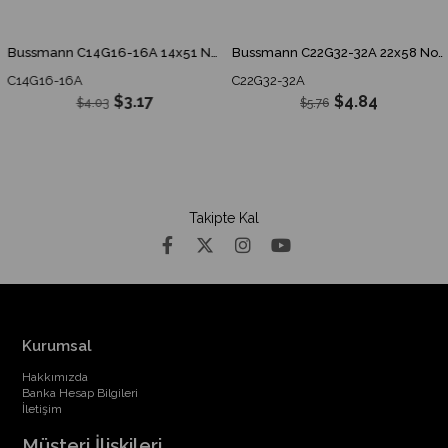
Bussmann C14G16-16A 14x51 Normal Sigorta
Bussmann C22G32-32A 22x58 Normal Sigorta
C14G16-16A
C22G32-32A
$3.17
$4.84
$4.03
$5.76
Takipte Kal
Kurumsal
Hakkımızda
Banka Hesap Bilgileri
İletişim
Müşteri İlişkileri