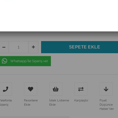
(C0B_63)
$7.21
(KDV Dahil)
$5.94
(KDV Dahil)
Whatsapp İle Sipariş ver
Telefonla
Favorilere
İstek Listeme
Karşılaştır
Fiyat
Sipariş
Ekle
Ekle
Düşünce
Haber Ver