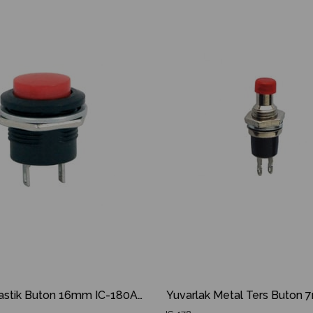
İndirim
Ürün
%20İndirim
Yuvarlak Plastik Buton 16mm IC-180A IC 180A IC180A
Yuvarlak Metal Ters Buton 