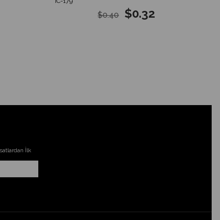
IC-179
$0.32
$0.40
atlardan İlk