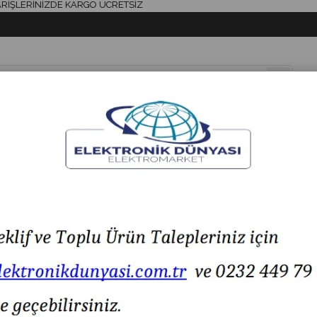
ERİNİZDE KARGO ÜCRETSİZ
& AKSESUAR
HAVYA & LEHİM
SİGORTA & AKSESUAR
LED IŞIK
C0B-63 6'LI VİNÇ KUMANDA BUTONU 6NO