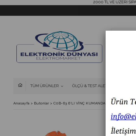
2000 TL VE ÜZERİ SİPARİŞL
TÜM ÜRÜNLER
ÖLÇÜ & TEST ALETLERİ
FAN 
Anasayfa
>
Butonlar
>
C0B-63 6'LI VİNÇ KUMANDA BUTONU 6NO