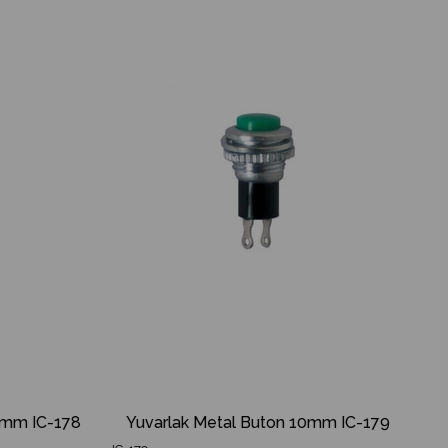
İndirim
Ürün
İndirim
%30İndirim
%20İndirim
7mm IC-178
Yuvarlak Metal Buton 10mm IC-179