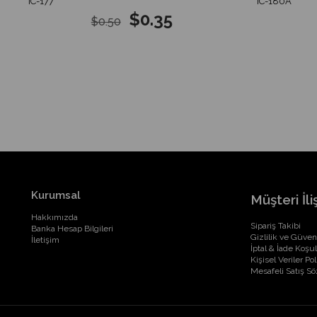
IC-177
IC-180A
$0.35
$0.50
Kurumsal
Müşteri İliş
Hakkımızda
Sipariş Takibi
Banka Hesap Bilgileri
Gizlilik ve Güven
İletişim
İptal & İade Koşul
Kişisel Veriler Pol
Mesafeli Satış S