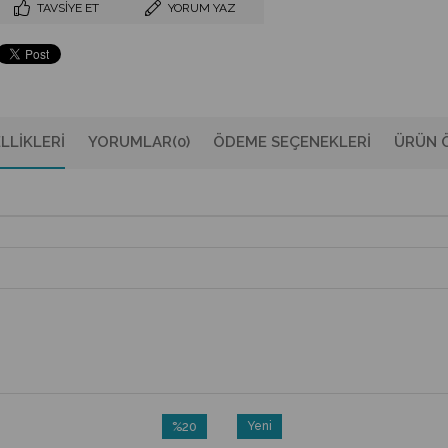
TAVSIYE ET
YORUM YAZ
LLIKLERI
YORUMLAR
(0)
ÖDEME SEÇENEKLERI
ÜRÜN Ö
%20
Yeni