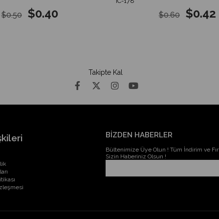
IC-178
$0.40
$0.42
$0.50
$0.60
Takipte Kal
BİZDEN HABERLER
kileri
Bültenimize Üye Olun ! Tüm İndirim ve Fırs
Sizin Haberiniz Olsun !
lik
ları
itikası
özleşmesi