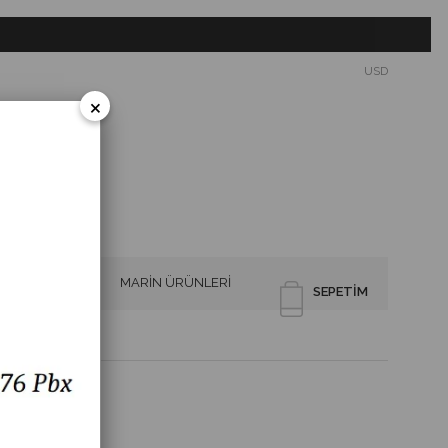
USD
×
SİRENLER
MARİN ÜRÜNLERİ
SEPETIM