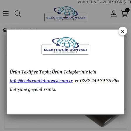
2000 TL VE ÜZERİ SİPARİŞLER
0
×
Cam Sigorta 5x20 mm 9A 100 ADET