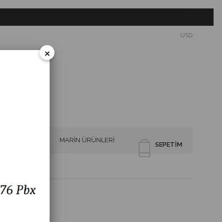
USD
×
SİRENLER
MARİN ÜRÜNLERİ
SEPETIM