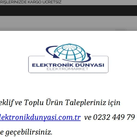
ERİNİZDE KARGO ÜCRETSİZ
& AKSESUAR
HAVYA & LEHİM
SİGORTA & AKSESUAR
LED IŞIK
 85C TB 20 ADET
CAP.EL.10uF 50V 5x11 5MM 85C TB 20 ADET