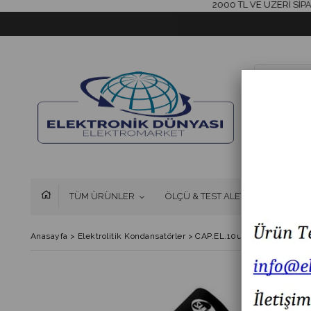
2000 TL VE ÜZERİ SİPARİŞL
TÜM ÜRÜNLER
ÖLÇÜ & TEST ALETLERİ
FAN 
Anasayfa
>
Elektrolitik Kondansatörler
>
CAP.EL.10uF 50V 5x11 5MM