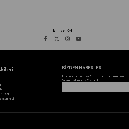
Takipte Kal
BİZDEN HABERLER
kileri
Bültenimize Üye Olun ! Tüm İndirim ve Fırs
Sizin Haberiniz Olsun !
lik
ları
itikası
özleşmesi