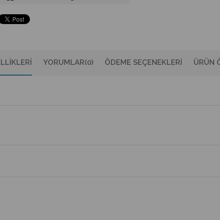
LLIKLERI
YORUMLAR
(0)
ÖDEME SEÇENEKLERI
ÜRÜN Ö