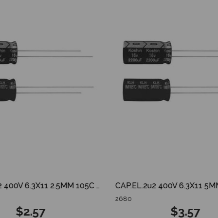
CAP.EL.2u2 400V 6.3X11 2.5MM 105C L.ESR TB 20 ADET
2680
$2.57
$3.57