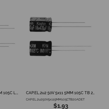
CAP.EL.2u2 400V 6.3X11 5MM 105C L.ESR TB 20 ADET
CAP.EL.2u2 50V 5x11 5MM 105C TB 20 ADET
CAP.EL.2u250V5x115MM105CTB20ADET
$1.93