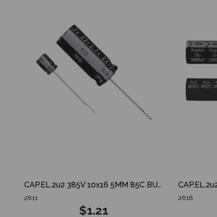
CAP.EL.2u2 100V 5X12 85C AXIAL TR 20 ADET
CAP.EL.2u2 385V 10x16 5MM 85C BULK EKM SERIES 20 ADET
2811
2618
$1.21