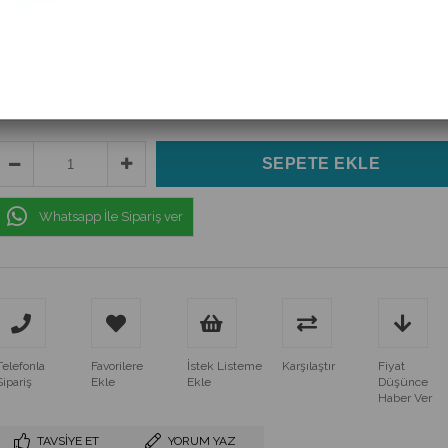
(CAP.EL.10uF50V5x115MM85CTB20ADET)
$1.23
(KDV Dahil)
Whatsapp İle Sipariş ver
Telefonla
Favorilere
İstek Listeme
Karşılaştır
Fiyat
Sipariş
Ekle
Ekle
Düşünce
Haber Ver
TAVSIYE ET
YORUM YAZ