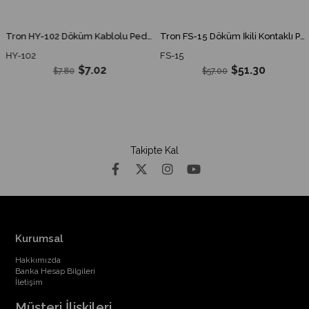
Tron HY-102 Döküm Kablolu Pedal Switch 115x70mm HY 102 HY102
Tron FS-15 Döküm İkili Kontaklı Pedal Switch FS15 FS 15
HY-102
FS-15
$7.02
$51.30
$7.80
$57.00
Takipte Kal
Kurumsal
Hakkımızda
Banka Hesap Bilgileri
İletişim
Müşteri İlişkileri