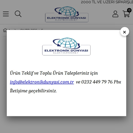
2000 TL VE ÜZERİ SİPARİŞLE
0
×
CNTD CFS-1 Saç Kablolu Pedal Switch