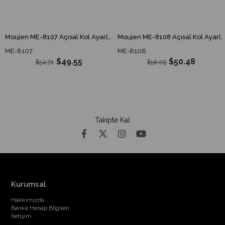
Moujen ME-8107 Açısal Kol Ayarlı Çubuk Limit Switch ME 8107 ME8107
Moujen ME-8108 Açısal Kol Ayarlı Plastik Makaralı Limit Switch ME 8108 ME8108
ME-8107
ME-8108
$49.55
$50.48
$54.71
$56.09
Takipte Kal
Kurumsal
Hakkımızda
Banka Hesap Bilgileri
İletişim