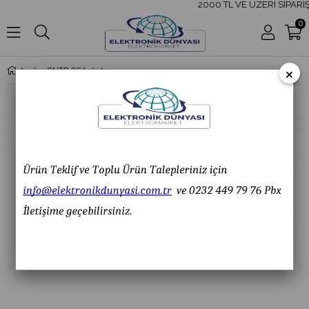
2000 TL VE ÜZERİ SİPARİŞ
0
×
CNTD CSA-012 Doğrusal Pim Kol Makara Limit Switch