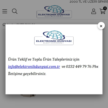
2000 TL VE ÜZERİ SİPARİŞ
0
×
CNTD CWLCA12-2Q Açısal Kol Ayarlı Makaralı Limit Switch