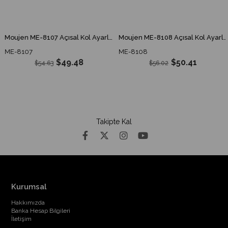
Moujen ME-8107 Açısal Kol Ayarlı Çubuk Limit Switch ME 8107 ME8107
Moujen ME-8108 Açısal Kol Ayarlı Plastik Makaralı Limit Switch ME 8108 ME8108
ME-8107
ME-8108
$49.48
$50.41
$54.63
$56.02
Takipte Kal
Kurumsal
Hakkımızda
Banka Hesap Bilgileri
İletişim