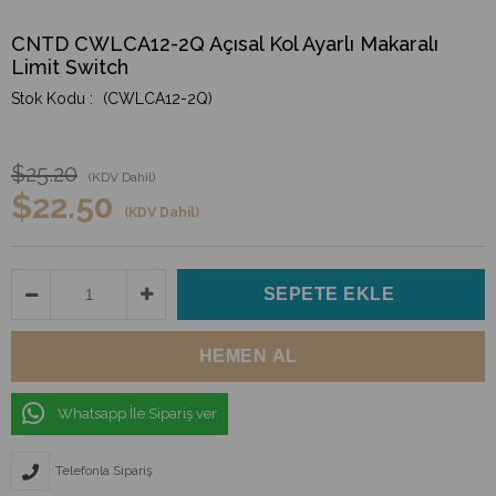
CNTD CWLCA12-2Q Açısal Kol Ayarlı Makaralı
Limit Switch
(CWLCA12-2Q)
$25.20
(KDV Dahil)
$22.50
(KDV Dahil)
Whatsapp İle Sipariş ver
Telefonla Sipariş