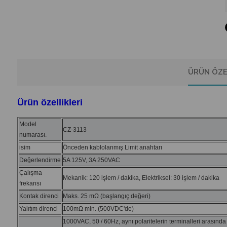
ÜRÜN ÖZE
Ürün özellikleri
Model
CZ-3113
numarası.
isim
Önceden kablolanmış Limit anahtarı
Değerlendirme
5A 125V, 3A 250VAC
Çalışma
Mekanik: 120 işlem / dakika, Elektriksel: 30 işlem / dakika
frekansı
Kontak direnci
Maks. 25 mΩ (başlangıç ​​değeri)
Yalıtım direnci
100mΩ min. (500VDC'de)
1000VAC, 50 / 60Hz, aynı polaritelerin terminalleri arasında