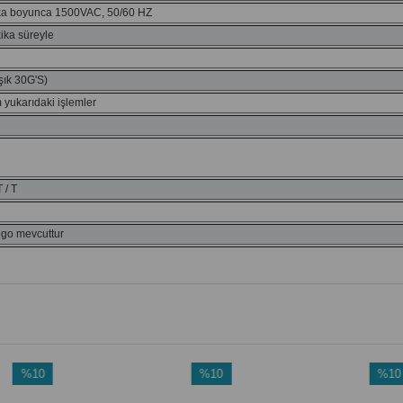
ka boyunca 1500VAC, 50/60 HZ
ika süreyle
şık 30G'S)
 yukarıdaki işlemler
 / T
logo mevcuttur
%10
%10
%10
İndirim
İndirim
İndirim