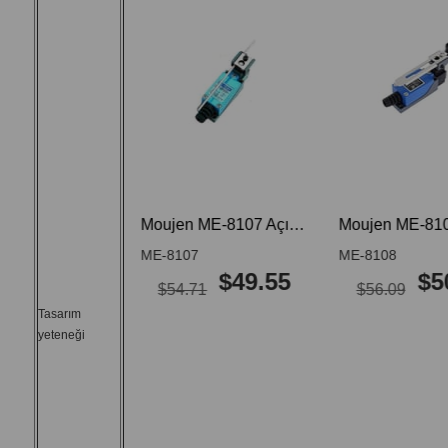
%10İnd
%9İndir
irim
im
Moujen ME-8104 Açısal Kol Plastik Makaralı Limit Switch ME 8104 ME8104
Moujen ME-8107 Açısal Kol Ayarlı Çubuk Limit Switch ME 8107 ME8107
ME-8107
ME-8108
$45.50
$49.55
$50
$54.71
$56.09
Tasarım
yeteneği