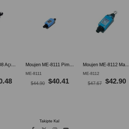
%10İnd
%10İnd
%10İnd
irim
irim
irim
Moujen ME-8108 Açısal Kol Ayarlı Plastik Makaralı Limit Switch ME 8108 ME8108
Moujen ME-8111 Pimli Limit Switch ME 8111 ME8111
Moujen ME-8112 Makaralı Pimli Limit Switch ME 8112 ME8112
ME-8111
ME-8112
.48
$40.41
$42.90
$44.90
$47.67
Takipte Kal