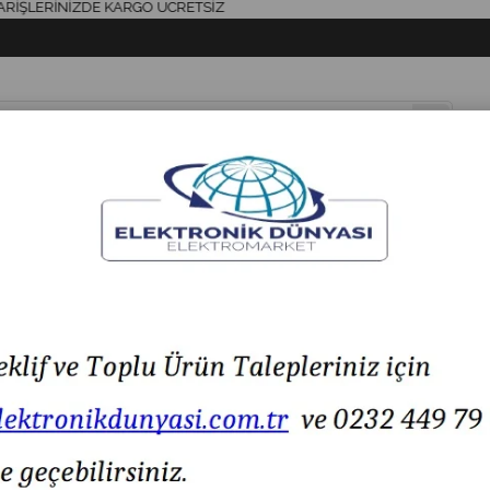
ERİNİZDE KARGO ÜCRETSİZ
& AKSESUAR
HAVYA & LEHİM
SİGORTA & AKSESUAR
LED IŞIK
alı Pimli Limit Switch
CNTD CZ-3113 Kauçuk Korumalı Ters Makaralı Pimli L