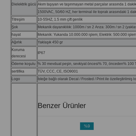
Dielektrik gücü
Akım taşıyan ve
taşınmayan
metal parçalar
arasında 1 daki
1500VAC, 50/60 HZ, her terminal ile toprak arasındaki 1 dak
Titreşim
10-55HZ, 1.5 mm çift genlik
Şok
Mekanik dayanıklılık: 1000m / sn
2
Arıza: 300m / sn
2
(yakla
hayat
Mekanik: Yukarıda 10.000.000 işlem; Elektrik: 500.000 işlem
Ağırlık
Yaklaşık 450 gr
Koruma
IP67
derecesi
Ödeme koşulu
% 30 mevduat peşin, sevkiyat öncesi% 70, önceden% 100 T
sertifika
TÜV, CCC, CE, ISO9001
Logo
İsteğe bağlı olarak Decal / Frosted / Print ile özelleştirilmiş 
Benzer Ürünler
%10
%9
İndirim
İndirim