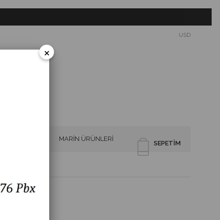
USD
×
SİRENLER
MARİN ÜRÜNLERİ
SEPETIM
imit Switch