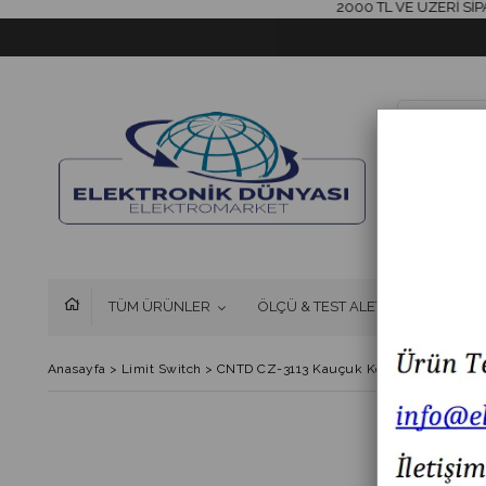
2000 TL VE ÜZERİ SİPARİŞL
TÜM ÜRÜNLER
ÖLÇÜ & TEST ALETLERİ
FAN 
Anasayfa
>
Limit Switch
>
CNTD CZ-3113 Kauçuk Korumalı Ters Makar