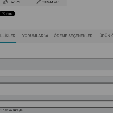
TAVSIYE ET
YORUM YAZ
LLIKLERI
YORUMLAR
(0)
ÖDEME SEÇENEKLERI
ÜRÜN Ö
 1 dakika süreyle