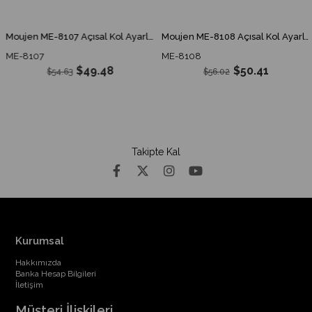
Moujen ME-8107 Açısal Kol Ayarlı Çubuk Limit Switch ME 8107 ME8107
Moujen ME-8108 Açısal Kol Ayarlı Plastik Makaralı Limit Switch ME 8108 ME8108
ME-8107
ME-8108
$49.48
$50.41
$54.63
$56.02
Takipte Kal
Kurumsal
Hakkımızda
Banka Hesap Bilgileri
İletişim
Müşteri İlişkileri