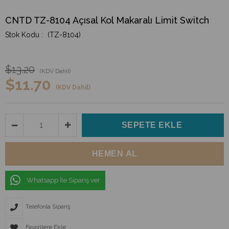
CNTD TZ-8104 Açısal Kol Makaralı Limit Switch
(TZ-8104)
$13.20
(KDV Dahil)
$11.70
(KDV Dahil)
Whatsapp İle Sipariş ver
Telefonla Sipariş
Favorilere Ekle