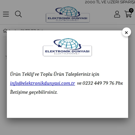
2000 TL VE ÜZERİ SİPARİŞL
0
×
CNTD TZ-8104 Açısal Kol Makaralı Limit Switch