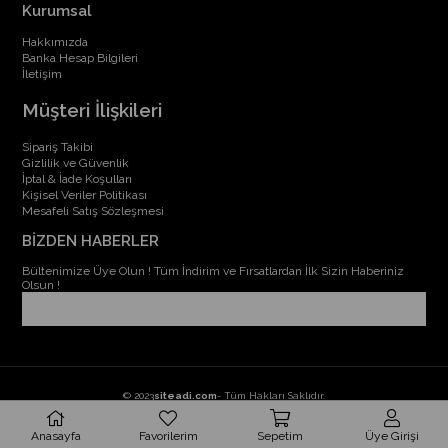
Kurumsal
Hakkımızda
Banka Hesap Bilgileri
İletişim
Müşteri İlişkileri
Sipariş Takibi
Gizlilik ve Güvenlik
İptal & İade Koşulları
Kişisel Veriler Politikası
Mesafeli Satış Sözleşmesi
BİZDEN HABERLER
Bültenimize Üye Olun ! Tüm İndirim ve Fırsatlardan İlk Sizin Haberiniz
Olsun !
© 2023
siteadi.com
- Tüm Hakları Saklıdır.
Anasayfa
Favorilerim
Sepetim
Üye Girişi