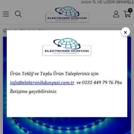
2000 TL VE ÜZERİ SİPARİŞLER
0
×
Eld 5050 3 Çipli Double Pcb Silikonsuz Şerit Led Mavi 5 Metre