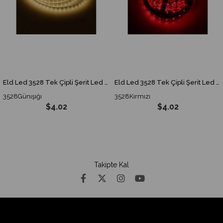
Eld Led 3528 Tek Çipli Şerit Led 5 Metre GünIşığı
Eld Led 3528 Tek Çipli Şerit Led 5 Metre Kırmızı
3528Günışığı
3528Kırmızı
$4.02
$4.02
Takipte Kal