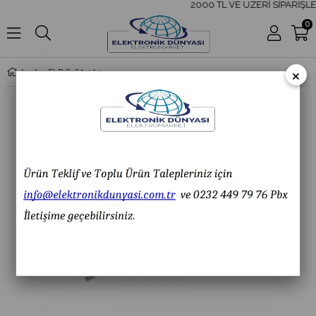
2000 TL VE ÜZERİ SİPARİŞLE
0
×
ELD S-60-12 12V 5A Geniş Kasa