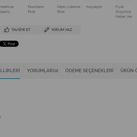
Telefonla
Favorilere
İstek Listeme
Karşılaştır
Fiyat
Sipariş
Ekle
Ekle
Düşünce
Haber Ver
TAVSIYE ET
YORUM YAZ
LLIKLERI
YORUMLAR
(0)
ÖDEME SEÇENEKLERI
ÜRÜN Ö
A