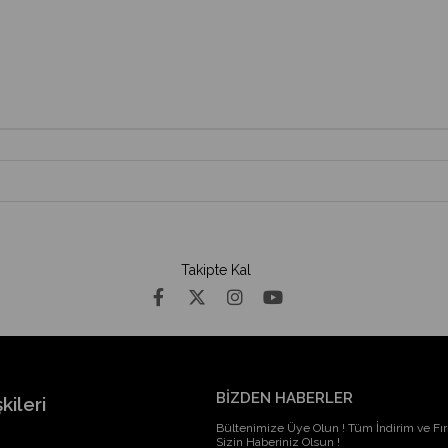
Takipte Kal
BİZDEN HABERLER
kileri
Bültenimize Üye Olun ! Tüm İndirim ve Fırs
Sizin Haberiniz Olsun !