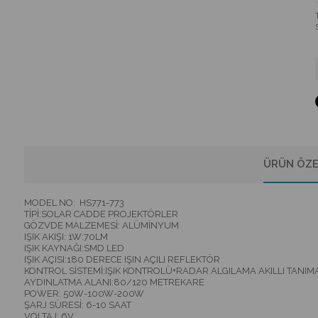
ÜRÜN ÖZE
MODEL NO: HS771-773
TİPİ:SOLAR CADDE PROJEKTÖRLER
GÖZVDE MALZEMESİ: ALÜMİNYUM
IŞIK AKIŞI: 1W:70LM
IŞIK KAYNAĞI:SMD LED
IŞIK AÇISI:180 DERECE IŞIN AÇILI REFLEKTÖR
KONTROL SİSTEMİ:IŞIK KONTROLÜ+RADAR ALGILAMA AKILLI TANIM
AYDINLATMA ALANI:80/120 METREKARE
POWER: 50W-100W-200W
ŞARJ SÜRESİ: 6-10 SAAT
VOLTAJ: 6V