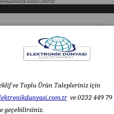
İŞLERİNİZDE KARGO ÜCRETSİZ
& AKSESUAR
HAVYA & LEHİM
SİGORTA & AKSESUAR
LED IŞIK
CADDE LED PROJEKTÖRLER
HESLIGHT HS771-773 SOLAR CADDE LED PROJEK