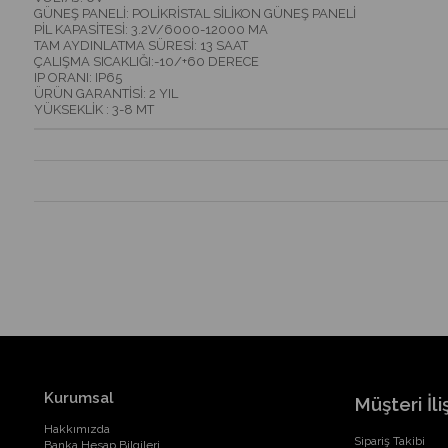
GÜNEŞ PANELİ: POLİKRİSTAL SİLİKON GÜNEŞ PANELİ
PİL KAPASİTESİ: 3.2V/6000-12000 MA
TAM AYDINLATMA SÜRESİ: 13 SAAT
ÇALIŞMA SICAKLIĞI:-10/+60 DERECE
IP ORANI: IP65
ÜRÜN GARANTİSİ: 2 YIL
YÜKSEKLİK : 3-8 MT
Kurumsal
Müşteri İliş
Hakkımızda
Sipariş Takibi
Banka Hesap Bilgileri