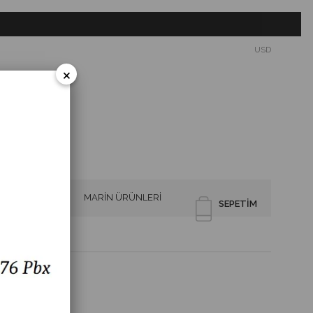
USD
×
SİRENLER
MARİN ÜRÜNLERİ
SEPETIM
TÖRLER