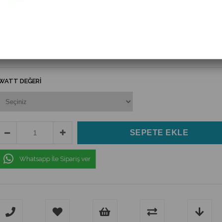
(HESLIGHTSERIESHS771-773)
SOLAR LED CADDE PROJEKTÖR
$76.57
(KDV Dahil)
WATT DEĞERİ
Whatsapp İle Sipariş ver