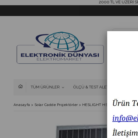
2000 TL VE ÜZERİ SİPAR
TÜM ÜRÜNLER
ÖLÇÜ & TEST ALETLERİ
FAN 
Anasayfa
>
Solar Cadde Projektörler
>
HESLIGHT HS771-773 SOLAR 