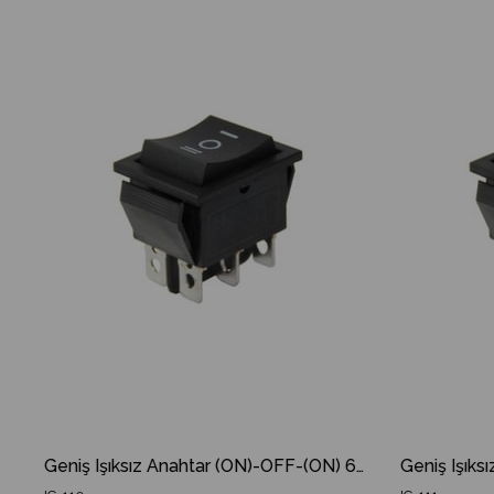
m
Ürün
İndirim
Ürün
dirim
%18İndirim
Geniş Işıksız Anahtar (ON)-OFF-(ON) 6P IC-110 Yaylı IC 110 IC110