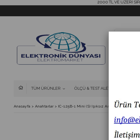
2000 TL VE ÜZERİ SİPARİŞ
TÜM ÜRÜNLER
ÖLÇÜ & TEST ALETLERİ
FAN 
Anasayfa
>
Anahtarlar
>
IC-125B-1 Mini (S) Işıksız Anahtar ON-OFF