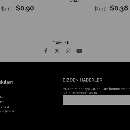
IC-124
$0.90
$0.38
$1.10
$0.45
Takipte Kal
BİZDEN HABERLER
kileri
Bültenimize Üye Olun ! Tüm İndirim ve Fırs
Sizin Haberiniz Olsun !
lik
ları
itikası
özleşmesi