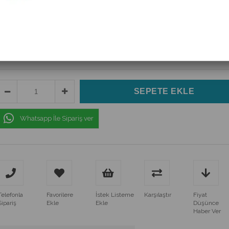
(IC-125B-1)
$0.30
(KDV Dahil)
$0.20
(KDV Dahil)
Whatsapp İle Sipariş ver
Telefonla
Favorilere
İstek Listeme
Karşılaştır
Fiyat
Sipariş
Ekle
Ekle
Düşünce
Haber Ver