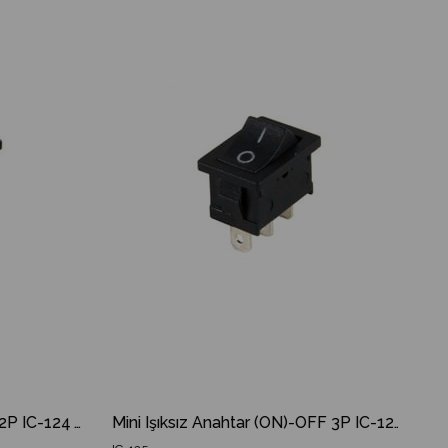
İndirim
Ürün
İndirim
%17İndirim
%18İndirim
Mini Işıksız Anahtar ON-OFF 2P IC-124 Yaylı
Mini Işıksız Anahtar (ON)-OFF 3P IC-125 Yaylı IC 125 IC125