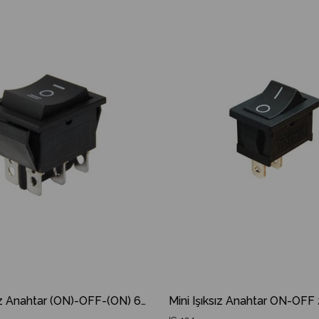
İndirim
Ürün
%18İndirim
Geniş Işıksız Anahtar (ON)-OFF-(ON) 6P IC-111 Ok'lu Yaylı IC 111 IC111