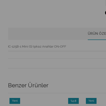
ÜRÜN ÖZE
IC-125B-1 Mini (S) Işıksız Anahtar ON-OFF
Benzer Ürünler
Yeni
%18
Yeni