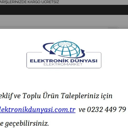
LERİNİZDE KARGO ÜCRETSİZ
& AKSESUAR
HAVYA & LEHİM
SİGORTA & AKSESUAR
LED IŞIK
IC-125B-1 Mini (S) Işıksız Anahtar ON-OFF