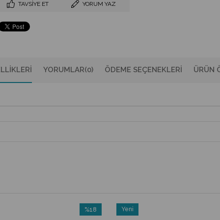
TAVSIYE ET
YORUM YAZ
LLIKLERI
YORUMLAR
(0)
ÖDEME SEÇENEKLERI
ÜRÜN Ö
%18
Yeni