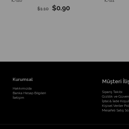
IC-110
IC-111
$0.90
$1.10
Kurumsal
Müşteri İliş
Hakkımızda
Sipariş Takibi
Banka Hesap Bilgileri
Gizlilik ve Güven
İletişim
İptal & İade Koşul
Kişisel Veriler Pol
Mesafeli Satış S