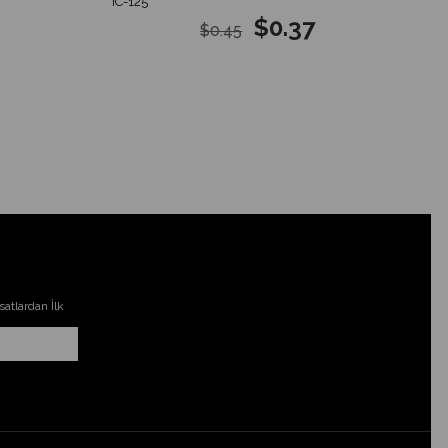
IC-125
$0.37
$0.45
atlardan İlk