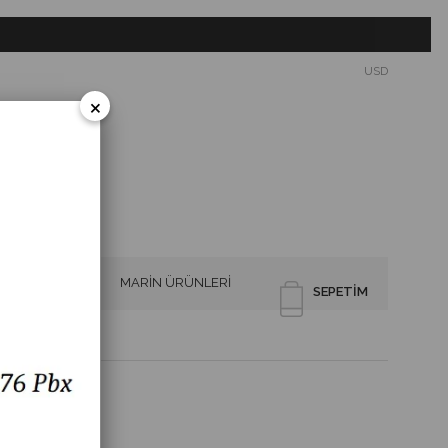
USD
×
SİRENLER
MARİN ÜRÜNLERİ
SEPETIM