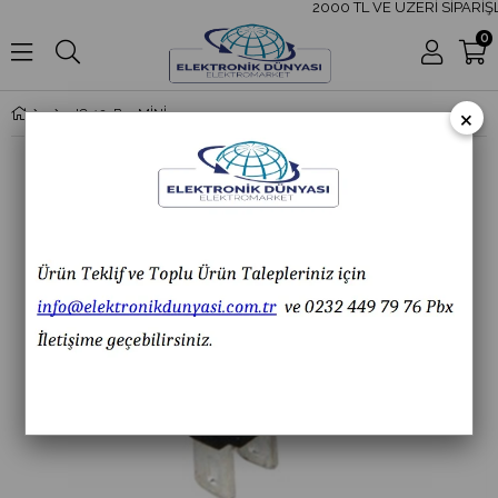
2000 TL VE ÜZERİ SİPARİŞL
0
×
IC-125B-3 MİNİ (S) IŞIKSIZ ANAHTAR ON-OFF 3P SİYAH