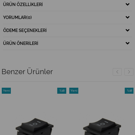
ÜRÜN ÖZELLIKLERI
YORUMLAR
(0)
ÖDEME SEÇENEKLERI
ÜRÜN ÖNERILERI
Benzer Ürünler
Yeni
%18
Yeni
%18
Ürün
İndirim
Ürün
İndirim
irim
%18İndirim
%18İnd