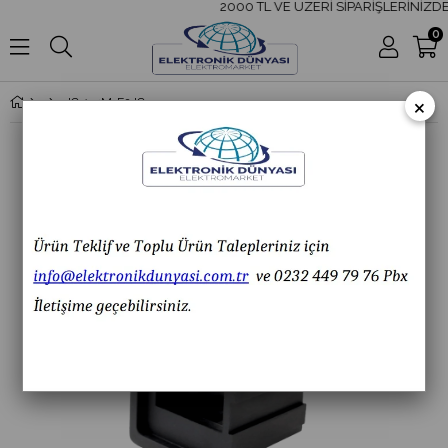
2000 TL VE ÜZERİ SİPARİŞLERİNİZDE 
0
×
IC-134M-F2 IC-134M-F MARİN SWİTCH ÇERÇEVE