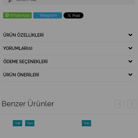
WhatsApp
Telegram
ÜRÜN ÖZELLIKLERI
YORUMLAR
(0)
ÖDEME SEÇENEKLERI
ÜRÜN ÖNERILERI
Benzer Ürünler
%18
Yeni
%20
İndirim
Ürün
İndirim
%18İndirim
%20İndirim