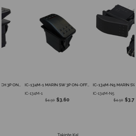
IC-134M MMARİN SWİTCH 3P ON-OFF 12-24V KIRMIZI - YEŞİL - MAVİ
IC-134M-1 MARİN SW 3P ON-OFF İNCE IŞIKLI 12-24V KIRMIZI - YEŞİL
IC-134M-1
IC-134M-N5
$3.60
$3.70
$4.50
$4.50
Takipte Kal