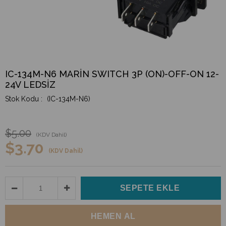
IC-134M-N6 MARİN SWITCH 3P (ON)-OFF-ON 12-
24V LEDSİZ
(IC-134M-N6)
$5.00
(KDV Dahil)
$3.70
(KDV Dahil)