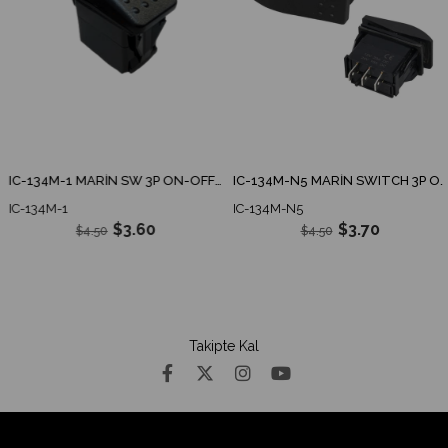
IC-134M-1 MARİN SW 3P ON-OFF İNCE IŞIKLI 12-24V KIRMIZI - YEŞİL
IC-134M-N5 MARİN SWITCH 3P ON-OFF-ON 12-24V LEDSİZ
IC-134M-1
IC-134M-N5
$3.60
$3.70
$4.50
$4.50
Takipte Kal