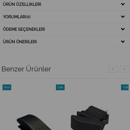
ÜRÜN ÖZELLIKLERI
YORUMLAR
(0)
ÖDEME SEÇENEKLERI
ÜRÜN ÖNERILERI
Benzer Ürünler
Yeni
%20
%18
m
Ürün
İndirim
İndiri
irim
%20İndirim
%18İnd