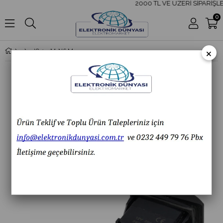
2000 TL VE ÜZERİ SİPARİŞLE
0
×
IC-134M-N6 MARİN SWITCH 3P (ON)-OFF-ON 12-24V LEDSİZ