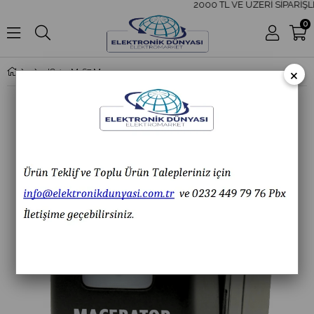
2000 TL VE ÜZERİ SİPARİŞLE
0
×
IC-134M-S7 MACARATÖR RK1-06N