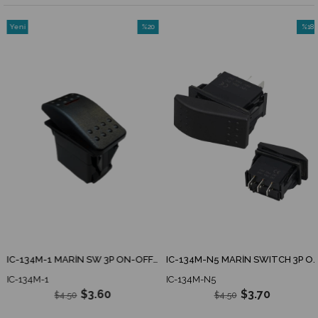
Yeni
%20
%18
m
Ürün
İndirim
İndiri
irim
%20İndirim
%18İnd
IC-134M-1 MARİN SW 3P ON-OFF İNCE IŞIKLI 12-24V KIRMIZI - YEŞİL
IC-134M-N5 MARİN SWITCH 3P ON-OFF-ON 12-24V LEDSİZ
IC-134M-1
IC-134M-N5
$3.60
$3.70
$4.50
$4.50