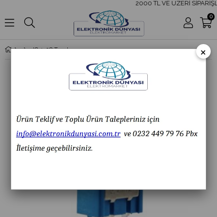
2000 TL VE ÜZERİ SİPARİŞL
0
×
IC-139C Toggle Switch İğne Ayak ON-OFF Ø6mm MTS-102-A2