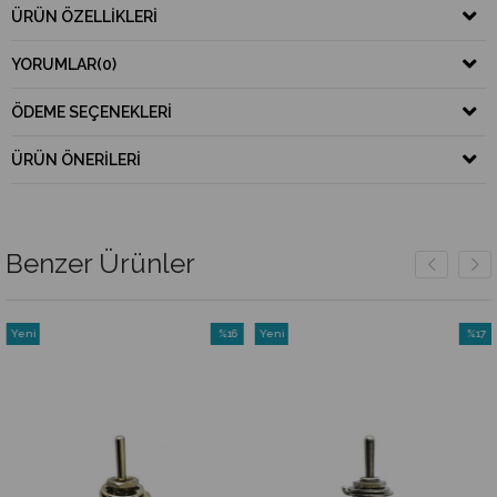
ÜRÜN ÖZELLIKLERI
YORUMLAR
(0)
ÖDEME SEÇENEKLERI
ÜRÜN ÖNERILERI
Benzer Ürünler
Yeni
%16
Yeni
%17
Ürün
İndirim
Ürün
İndirim
rim
%16İndirim
%17İndi