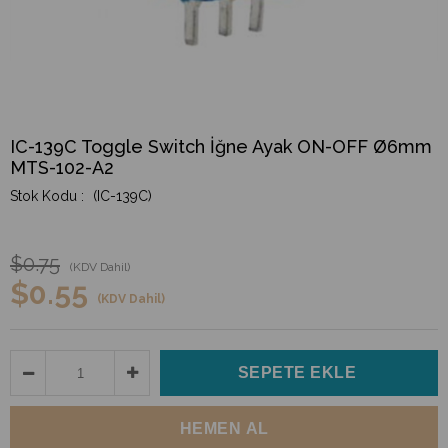
IC-139C Toggle Switch İğne Ayak ON-OFF Ø6mm
MTS-102-A2
(IC-139C)
$0.75
(KDV Dahil)
$0.55
(KDV Dahil)