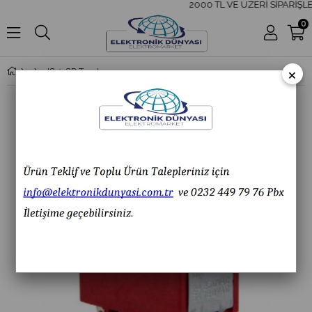
2000 TL VE ÜZERİ SİPARİŞLE
0
×
IC-148D Toggle Switch ON-OFF-ON Ø6mm MTS-403 IC148D IC 148D