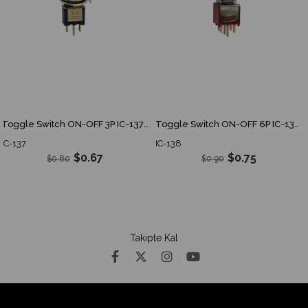
Toggle Switch ON-OFF 3P IC-137 IC 137 IC137
Toggle Switch ON-OFF 6P IC-138 IC 138 IC138
37
IC-138
IC-1
$0.67
$0.75
$0.80
$0.90
Takipte Kal