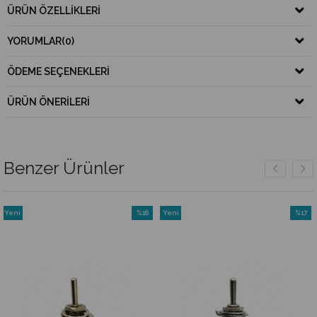
ÜRÜN ÖZELLIKLERI
YORUMLAR
(0)
ÖDEME SEÇENEKLERI
ÜRÜN ÖNERILERI
Benzer Ürünler
i
%16
Yeni
%17
Yen
n
İndirim
Ürün
İndirim
Ürü
%16İndirim
%17İndirim