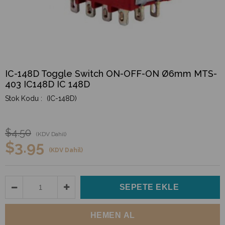
IC-148D Toggle Switch ON-OFF-ON Ø6mm MTS-
403 IC148D IC 148D
(IC-148D)
$4.50
(KDV Dahil)
$3.95
(KDV Dahil)