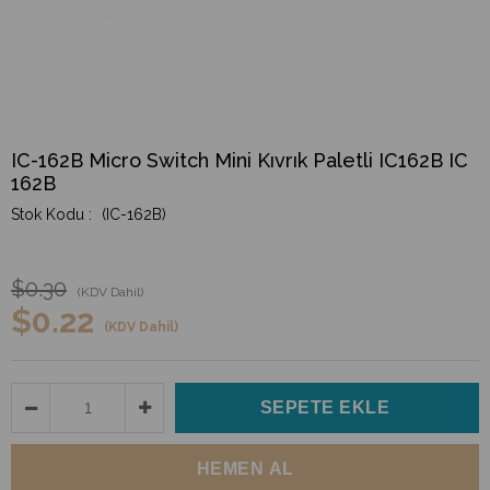
IC-162B Micro Switch Mini Kıvrık Paletli IC162B IC
162B
(IC-162B)
$0.30
(KDV Dahil)
$0.22
(KDV Dahil)