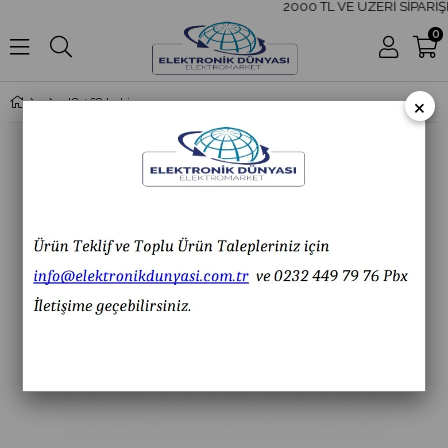
2000 TL VE ÜZERİ SİPARİŞ
0
×
IC-168 Lehim Makaralı Micro Switch IC 168 IC168