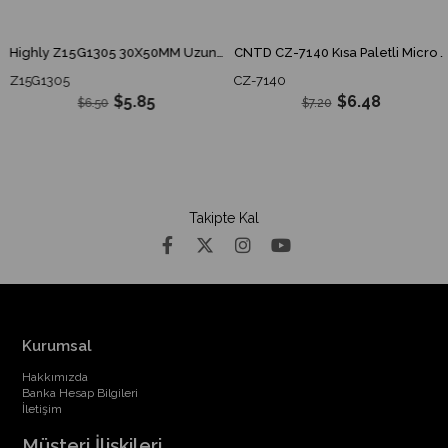
Highly Z15G1305 30X50MM Uzun İnce Pim Switch Z15G-1305 Z15G 1305
CNTD CZ-7140 Kısa Paletli Micro Switch
Z15G1305
CZ-7140
$5.85
$6.48
$6.50
$7.20
Takipte Kal
Kurumsal
Hakkımızda
Banka Hesap Bilgileri
İletişim
Müşteri İlişkileri