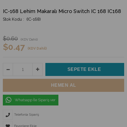
IC-168 Lehim Makaralı Micro Switch IC 168 IC168
(IC-168)
$0.60
(KDV Dahil)
$0.47
(KDV Dahil)
Whatsapp İle Sipariş ver
Telefonla Sipariş
Favorilere Ekle