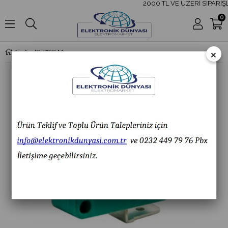
2000 TL VE ÜZERİ SİPARİŞL
0
×
IC-176C Micro Switch Kısa Makaralı (220V 16A) IC176C IC 176C