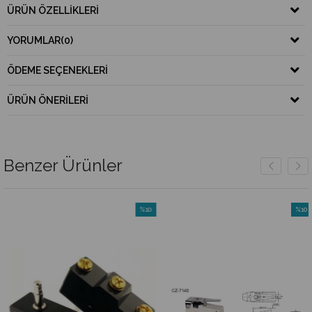
ÜRÜN ÖZELLIKLERI
YORUMLAR
(0)
ÖDEME SEÇENEKLERI
ÜRÜN ÖNERILERI
Benzer Ürünler
%10
%10
m
İndirim
İndiri
irim
%10İndirim
%10İnd