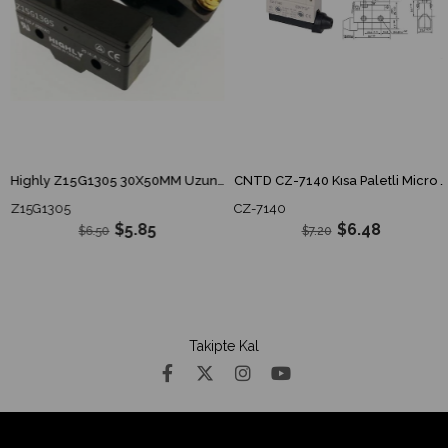
Highly Z15G1305 30X50MM Uzun İnce Pim Switch Z15G-1305 Z15G 1305
CNTD CZ-7140 Kısa Paletli Micro Switch
Z15G1305
CZ-7140
$5.85
$6.48
$6.50
$7.20
Takipte Kal