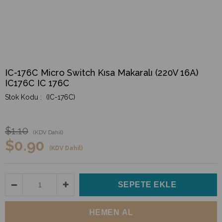
IC-176C Micro Switch Kısa Makaralı (220V 16A)
IC176C IC 176C
(IC-176C)
$1.10
(KDV Dahil)
$0.90
(KDV Dahil)