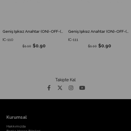
Geniş Işıksız Anahtar (ON)-OFF-(ON) 6P IC-110 Yaylı IC 110 IC110
Geniş Işıksız Anahtar (ON)-OFF-(ON) 6P IC-111 Ok'lu Yaylı IC 111 IC111
IC-110
IC-111
$0.90
$0.90
$1.10
$1.10
Takipte Kal
Kurumsal
Hakkımızda
Banka Hesap Bilgileri