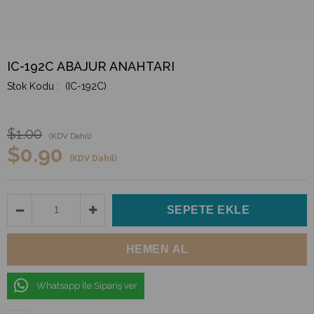
IC-192C ABAJUR ANAHTARI
(IC-192C)
$1.00
(KDV Dahil)
$0.90
(KDV Dahil)
Whatsapp İle Sipariş ver