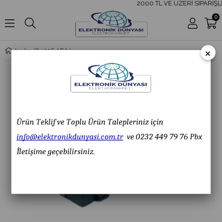
2000 TL VE ÜZERİ SİPARİŞLE
0
×
IC-192C ABAJUR ANAHTARI