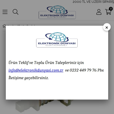
2000 TL VE ÜZERİ SİPARİŞ
0
×
IC-194 Switch Kalıcılı LK-102 IC194 IC 194