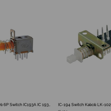
İndirim
Ürün
%56İndirim
IC-193A Yaylı 6P Switch IC193A IC 193A