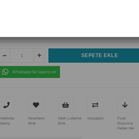
(IC-195)
$1.20
(KDV Dahil)
$1.10
(KDV Dahil)
Whatsapp İle Sipariş ver
Telefonla
Favorilere
İstek Listeme
Karşılaştır
Fiyat
Sipariş
Ekle
Ekle
Düşünce
Haber Ver