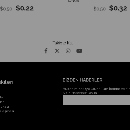
IC-194
$0.22
$0.32
$0.50
$0.50
Takipte Kal
BİZDEN HABERLER
kileri
Bültenimize Üye Olun ! Tüm İndirim ve Fırs
Sizin Haberiniz Olsun !
lik
ları
itikası
özleşmesi