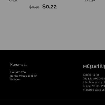
IC-193
IC-193A
$0.22
$0.40
Kurumsal
Müşteri İliş
Hakkımızda
Sipariş Takibi
Banka Hesap Bilgileri
Gizlilik ve Güven
İletişim
İptal & İade Koşul
Kişisel Veriler Pol
Mesafeli Satış S