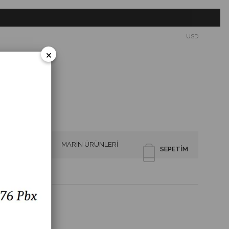
USD
×
SİRENLER
MARİN ÜRÜNLERİ
SEPETIM