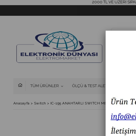
2000 TL VE ÜZERİ SİPARİŞL
TÜM ÜRÜNLER
ÖLÇÜ & TEST ALETLERİ
FAN 
Anasayfa
>
Switch
>
IC-195 ANAHTARLI SWITCH METAL (0-1) 12mm