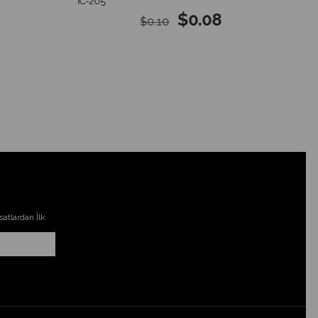
IC-205
$0.08
$0.10
atlardan İlk