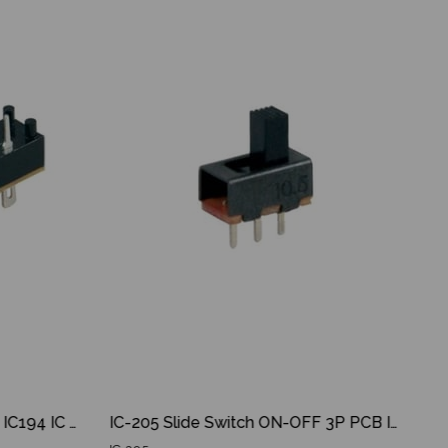
İndirim
Ürün
İndirim
%36İndirim
%16İndirim
IC-194 Switch Kalıcılı LK-102 IC194 IC 194
IC-205 Slide Switch ON-OFF 3P PCB IC205 IC 205