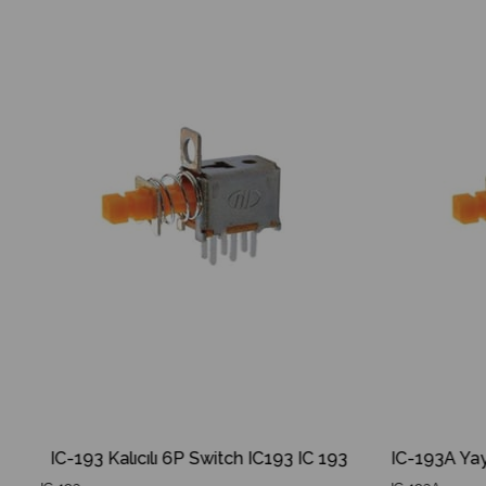
m
Ürün
İndirim
Ürün
dirim
%45İndirim
ğrusal Pimli Limit Switch
IC-193 Kalıcılı 6P Switch IC193 IC 193