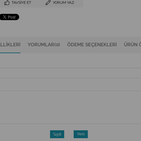
TAVSIYE ET
YORUM YAZ
LLIKLERI
YORUMLAR
(0)
ÖDEME SEÇENEKLERI
ÜRÜN Ö
%56
Yeni