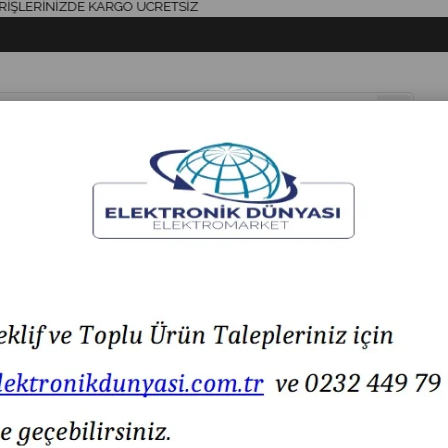
ERİNİZDE KARGO ÜCRETSİZ
& AKSESUAR
HAVYA & LEHİM
SİGORTA & AKSESUAR
LED IŞIK
IC-195 ANAHTARLI SWITCH METAL (0-1) 12mm