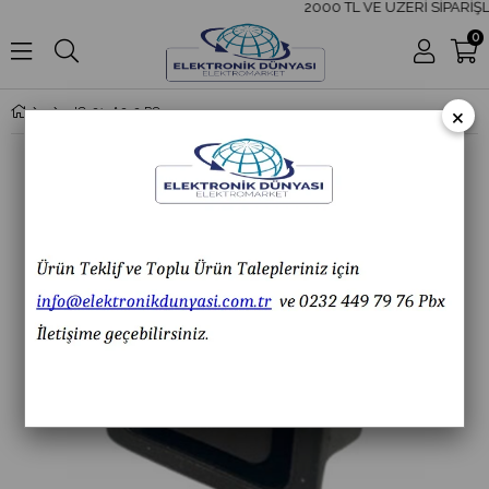
2000 TL VE ÜZERİ SİPARİŞL
0
×
IC-215A2-2 POWER SOKET DİŞİ KULAKSIZ C20