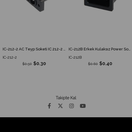
IC-212-2 AC Teyp Soketi IC 212-2 IC212-2
IC-212B Erkek Kulaksız Power Soket IC212B IC 212B
IC-212-2
IC-212B
$0.30
$0.40
$0.50
$0.60
Takipte Kal