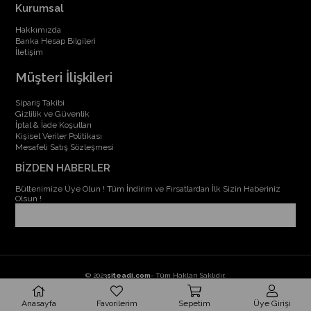
Kurumsal
Hakkımızda
Banka Hesap Bilgileri
İletişim
Müşteri İlişkileri
Sipariş Takibi
Gizlilik ve Güvenlik
İptal & İade Koşulları
Kişisel Veriler Politikası
Mesafeli Satış Sözleşmesi
BİZDEN HABERLER
Bültenimize Üye Olun ! Tüm İndirim ve Fırsatlardan İlk Sizin Haberiniz
Olsun !
© 2023
siteadi.com
- Tüm Hakları Saklıdır.
Anasayfa
Favorilerim
Sepetim
Üye Girişi