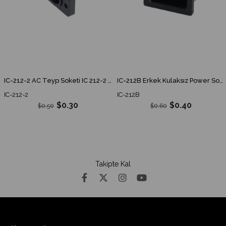
IC-212-2 AC Teyp Soketi IC 212-2 IC212-2
IC-212B Erkek Kulaksız Power Soket IC212B IC 212B
IC-212-2
IC-212B
$0.30
$0.40
$0.50
$0.60
Takipte Kal