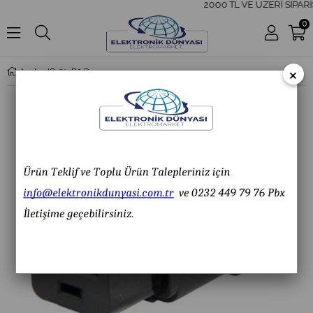
2000 TL VE ÜZERİ SİPARİ
0
×
IC-215B2 Power Seyyar Dişi C19 IC 215B2 IC215B2