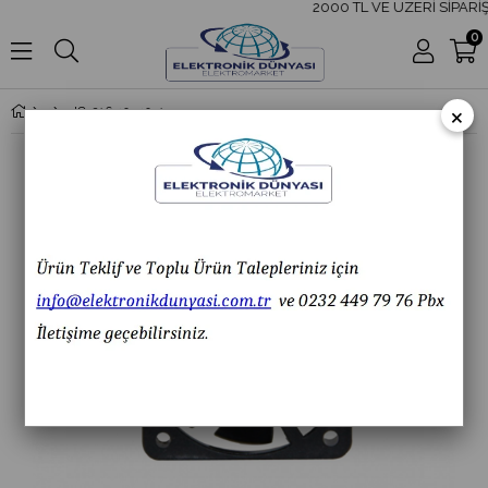
2000 TL VE ÜZERİ SİPARİŞ
0
×
IC-216 40x40x10 DC FAN 12V 3P