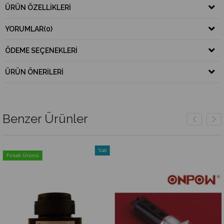
ÜRÜN ÖZELLIKLERI
YORUMLAR
(0)
ÖDEME SEÇENEKLERI
ÜRÜN ÖNERILERI
Benzer Ürünler
%10
Fırsat Ürünü
İndirim
rim
%10İndirim