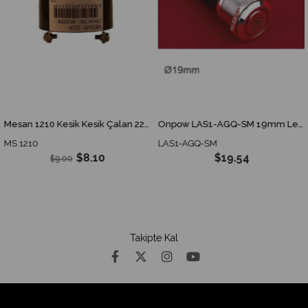
Mesan 1210 Kesik Kesik Çalan 220 V Buzzer
Onpow LAS1-AGQ-SM 19mm Ledli Metal Buzzer
MS 1210
LAS1-AGQ-SM
$8.10
$19.54
$9.00
Takipte Kal