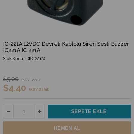
IC-221A 12VDC Devreli Kablolu Siren Sesli Buzzer
IC221A IC 221A
(IC-221A)
$5.00
(KDV Dahil)
$4.40
(KDV Dahil)