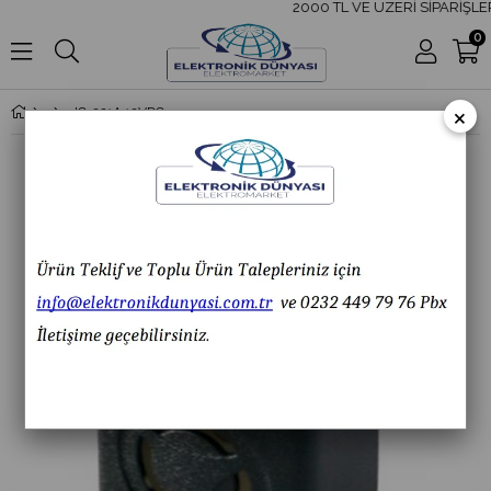
2000 TL VE ÜZERİ SİPARİŞLER
0
×
IC-221A 12VDC Devreli Kablolu Siren Sesli Buzzer IC221A IC 221A