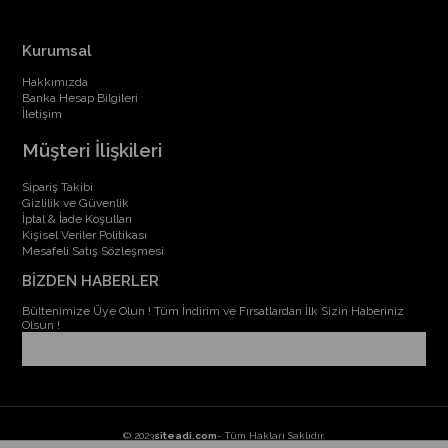
Kurumsal
Hakkımızda
Banka Hesap Bilgileri
İletişim
Müşteri İlişkileri
Sipariş Takibi
Gizlilik ve Güvenlik
İptal & İade Koşulları
Kişisel Veriler Politikası
Mesafeli Satış Sözleşmesi
BİZDEN HABERLER
Bültenimize Üye Olun ! Tüm İndirim ve Fırsatlardan İlk Sizin Haberiniz
Olsun !
© 2023
siteadi.com
- Tüm Hakları Saklıdır.