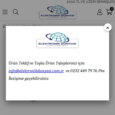
2000 TL VE ÜZERİ SİPARİŞLERİ
0
×
IC-225 SİNYAL LAMBASI 8 MM METAL 12V KIRMIZI - SARI - YEŞİL - MAVİ