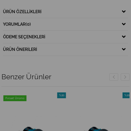
ÜRÜN ÖZELLIKLERI
YORUMLAR
(0)
ÖDEME SEÇENEKLERI
ÜRÜN ÖNERILERI
Benzer Ürünler
%20
%20
Fırsat Ürünü
m
İndirim
İndiri
irim
%20İndirim
%20İnd